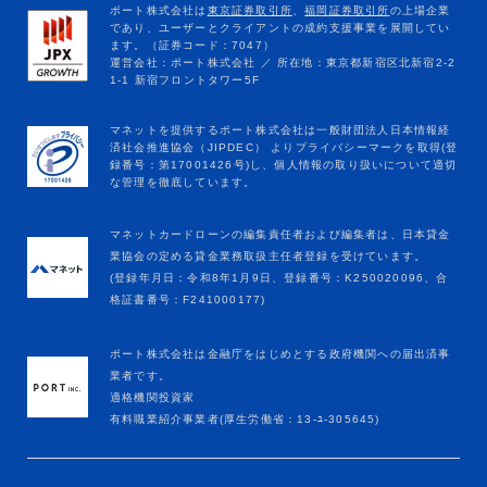
マネットカードローンの編集責任者および編集者は、日本貸金
業協会の定める貸金業務取扱主任者登録を受けています。
(登録年月日：令和8年1月9日、登録番号：K250020096、合
格証書番号：F241000177)
ポート株式会社は金融庁をはじめとする政府機関への届出済事
業者です。
適格機関投資家
有料職業紹介事業者(厚生労働省：13-ﾕ-305645)