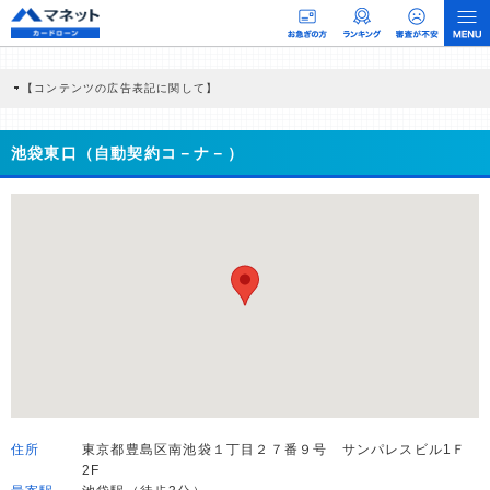
【コンテンツの広告表記に関して】
本コンテンツには、紹介している商品・商材の広告（リンク）を含む場合がありま
す。 これらの広告を経由して読者が企業ホームページを訪れ、成約が発生すると弊
社に対して企業から紹介報酬が支払われるという収益モデルです。 ただし、特定の
池袋東口（自動契約コ－ナ－）
商品を根拠なくPRするものではなく、当編集部の調査／ユーザーへの口コミ収集な
どに基づき、公平性を担保した情報提供を行っています。
>提携企業一覧
住所
東京都豊島区南池袋１丁目２７番９号 サンパレスビル1Ｆ
2F