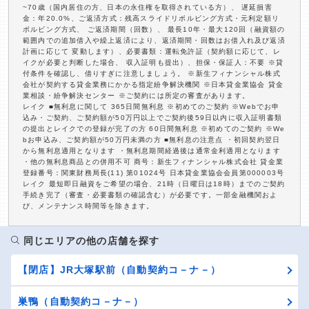
~70歳（国内居住の方、日本の永住権を取得されている方）、 遅延損害
金：年20.0%、ご返済方式：残高スライドリボルビング方式・元利定額リ
ボルビング方式、 ご返済期間（回数）、 最長10年・最大120回（融資額の
範囲内での追加借入や繰上返済により、返済期間・回数はお借入れ及び返済
計画に応じて 変動します）、必要書類：運転免許証（契約額に応じて、レ
イクが必要と判断した場合、 収入証明も提出）、担保・保証人：不要 ※貸
付条件を確認し、借りすぎに注意しましょう。 ※新生フィナンシャル株式
会社が契約する貸金業務にかかる指定紛争解決機関 ※日本貸金業協会 貸金
業相談・紛争解決センター ※ご契約には所定の審査があります。
レイク ■無利息に関して 365日間無利息 ※初めてのご契約 ※Webでお申
込み・ご契約、ご契約額が50万円以上でご契約後59日以内に収入証明書類
の提出とレイクでの登録が完了の方 60日間無利息 ※初めてのご契約 ※We
bお申込み、ご契約額が50万円未満の方 ■無利息の注意点 ・初回契約翌日
から無利息適用となります ・無利息期間経過後は通常金利適用となります
・他の無利息商品との併用不可 商号：新生フィナンシャル株式会社 貸金業
登録番号：関東財務局長(11) 第01024号 日本貸金業協会会員第000003号
レイク 最短即日融資をご希望の場合、21時（日曜日は18時）までのご契約
手続き完了（審査・必要書類の確認含む）が必要です。一部金融機関およ
び、メンテナンス時間等を除きます。
同じエリアの他の店舗を探す
【閉店】JR大塚駅前（自動契約コ－ナ－）
巣鴨（自動契約コ－ナ－）