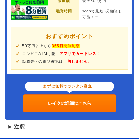
限度額
最大500万円
融資時間
Webで最短8分融資も
可能！※
おすすめポイント
50万円以上なら
365日間無利息
！
コンビニATM可能！
アプリでカードレス！
勤務先への電話確認は
一切しません。
まずは無料でカンタン審査！
レイクの詳細はこちら
注釈
▶