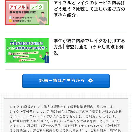
アイフルとレイクのサービス内容は
どう違う？比較して正しい選び方の
基準を紹介
学生が親に内緒でレイクを利用する
方法│審査に通るコツや注意点も解
説
レイク 口座振込による借入は原則として銀行営業時間内に限られます。
レイク ■貸付条件について 満20歳以上70歳以下の方で安定した収入のある
方（パート・アルバイトで収入のある方も可）は、ご利用いただけます。
お取引期間中に満71歳になられた時点で新たなご融資を停止させていただ
きます。 ご融資額：1万~500万円、貸付利率：年4.5~18.0% （貸付利率
はご契約額およびご利用残高に応じて異なります）、 ご利用対象：満20歳