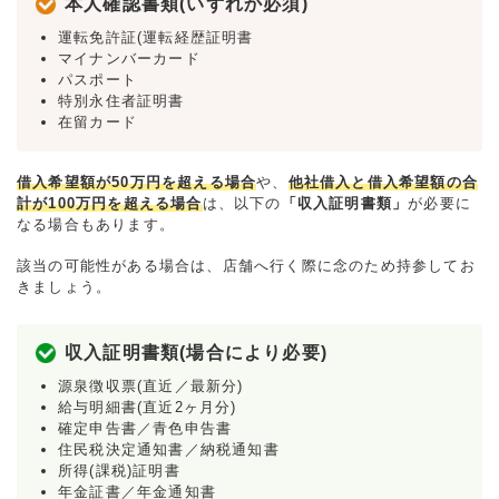
本人確認書類(いずれか必須)
運転免許証(運転経歴証明書
マイナンバーカード
パスポート
特別永住者証明書
在留カード
借入希望額が50万円を超える場合
や、
他社借入と借入希望額の合
計が100万円を超える場合
は、以下の
「収入証明書類」
が必要に
なる場合もあります。
該当の可能性がある場合は、店舗へ行く際に念のため持参してお
きましょう。
収入証明書類(場合により必要)
源泉徴収票(直近／最新分)
給与明細書(直近2ヶ月分)
確定申告書／青色申告書
住民税決定通知書／納税通知書
所得(課税)証明書
年金証書／年金通知書