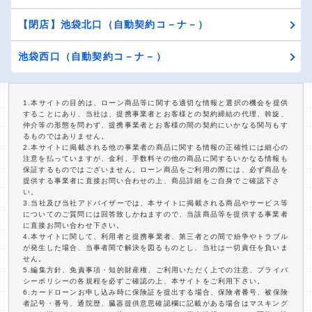
【閉店】池袋北口（自動契約コ－ナ－）
池袋西口（自動契約コ－ナ－）
1.本サイトの目的は、ローン商品等に関する適切な情報と選択の機会を提供
することにあり、当社は、提携事業者とお客様との契約締結の代理、斡旋、
仲介等の形態を問わず、提携事業者とお客様の間の契約にいかなる関与もす
るものではありません。
2.本サイトに掲載される他の事業者の商品に関する情報の正確性には細心の
注意を払っていますが、金利、手数料その他の商品に関するいかなる情報も
保証するものではございません。ローン商品をご利用の際には、必ず商品を
提供する事業者に直接お問い合わせの上、商品詳細をご自身でご確認下さ
い。
3.当社及び当社アドバイザーでは、本サイトに掲載される商品やサービス等
についてのご質問には回答致しかねますので、当該商品等を提供する事業者
に直接お問い合わせ下さい。
4.本サイトに関して、利用者と提携事業者、第三者との間で紛争やトラブル
が発生した場合、当事者間で解決を図るものとし、当社は一切責任を負いま
せん。
5.編集方針、免責事項・知的財産権、ご利用いただく上での注意、プライバ
シーポリシーの各規程を必ずご確認の上、本サイトをご利用下さい。
6.カードローンお申し込み時に保険証を提出する場合、保険者番号、被保険
者記号・番号、通院歴、臓器提供意思確認欄に記載がある場合はマスキング