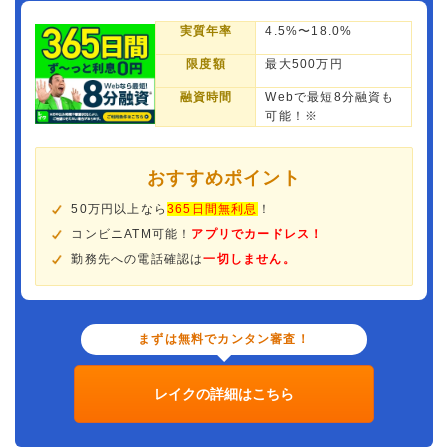
実質年率
4.5%〜18.0%
限度額
最大500万円
融資時間
Webで最短8分融資も
可能！※
おすすめポイント
50万円以上なら
365日間無利息
！
コンビニATM可能！
アプリでカードレス！
勤務先への電話確認は
一切しません。
まずは無料でカンタン審査！
レイクの詳細はこちら