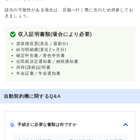
該当の可能性がある場合は、店舗へ行く際に念のため持参してお
きましょう。
収入証明書類(場合により必要)
源泉徴収票(直近／最新分)
給与明細書(直近2ヶ月分)
確定申告書／青色申告書
住民税決定通知書／納税通知書
所得(課税)証明書
年金証書／年金通知書
自動契約機に関するQ&A
手続きに必要な書類は何ですか
Q.