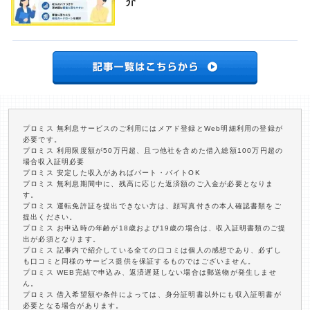
介
プロミス 無利息サービスのご利用にはメアド登録とWeb明細利用の登録が
必要です。
プロミス 利用限度額が50万円超、且つ他社を含めた借入総額100万円超の
場合収入証明必要
プロミス 安定した収入があればパート・バイトOK
プロミス 無利息期間中に、残高に応じた返済額のご入金が必要となりま
す。
プロミス 運転免許証を提出できない方は、顔写真付きの本人確認書類をご
提出ください。
プロミス お申込時の年齢が18歳および19歳の場合は、収入証明書類のご提
出が必須となります。
プロミス 記事内で紹介している全ての口コミは個人の感想であり、必ずし
も口コミと同様のサービス提供を保証するものではございません。
プロミス WEB完結で申込み、返済遅延しない場合は郵送物が発生しませ
ん。
プロミス 借入希望額や条件によっては、身分証明書以外にも収入証明書が
必要となる場合があります。