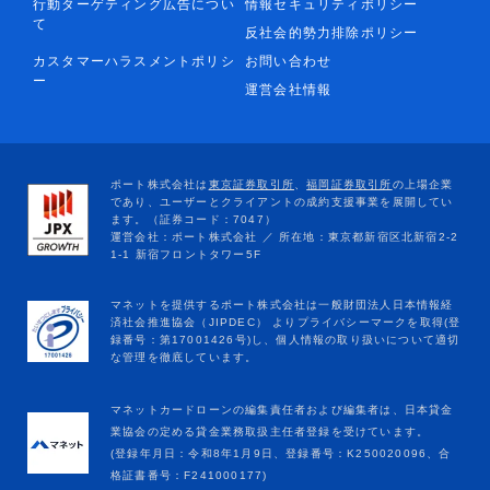
行動ターゲティング広告につい
情報セキュリティポリシー
て
反社会的勢力排除ポリシー
カスタマーハラスメントポリシ
お問い合わせ
ー
運営会社情報
マネットカードローンの編集責任者および編集者は、日本貸金
業協会の定める貸金業務取扱主任者登録を受けています。
(登録年月日：令和8年1月9日、登録番号：K250020096、合
格証書番号：F241000177)