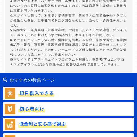
3.当社及び当社アドバイザーでは、本サイトに掲載される商品やサービス等
についてのご質問には回答致しかねますので、当該商品等を提供する事業者
に直接お問い合わせ下さい。
4.本サイトに関して、利用者と提携事業者、第三者との間で紛争やトラブル
が発生した場合、当事者間で解決を図るものとし、当社は一切責任を負いま
せん。
5.編集方針、免責事項・知的財産権、ご利用いただく上での注意、プライバ
シーポリシーの各規程を必ずご確認の上、本サイトをご利用下さい。
6.カードローンお申し込み時に保険証を提出する場合、保険者番号、被保険
者記号・番号、通院歴、臓器提供意思確認欄に記載がある場合はマスキング
してお送りください。その他、バーコードなど個人情報にアクセス可能な情
報についても隠したうえでご提出ください。
※当サイトではアフィリエイトプログラムを利用し、事業者(アコム／プロ
ミス／アイフルなど)から委託を受け広告収益を得て運営しております。
おすすめの特集ページ