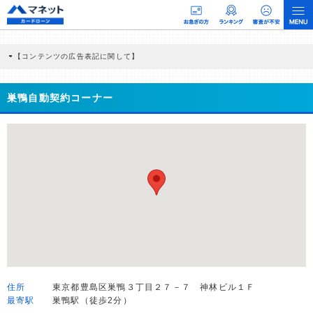
【コンテンツの広告表記に関して】
本コンテンツには、紹介している商品・商材の広告（リンク）を含む場合がありま
す。 これらの広告を経由して読者が企業ホームページを訪れ、成約が発生すると弊
社に対して企業から紹介報酬が支払われるという収益モデルです。 ただし、特定の
巣鴨自動契約コーナー
商品を根拠なくPRするものではなく、当編集部の調査／ユーザーへの口コミ収集な
どに基づき、公平性を担保した情報提供を行っています。
>提携企業一覧
住所
東京都豊島区巣鴨３丁目２７－７ 神林ビル１Ｆ
最寄駅
巣鴨駅（徒歩2分）