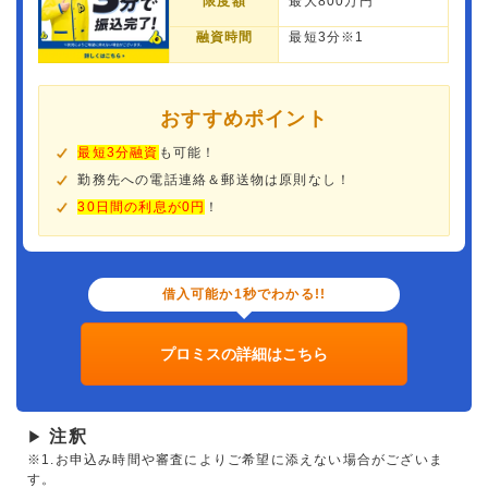
限度額
最大800万円
融資時間
最短3分※1
おすすめポイント
最短3分融資
も可能！
勤務先への電話連絡＆郵送物は原則なし！
30日間の利息が0円
！
借入可能か1秒でわかる!!
プロミスの詳細はこちら
注釈
▶
※1.お申込み時間や審査によりご希望に添えない場合がございま
す。