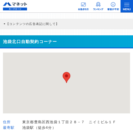
【コンテンツの広告表記に関して】
本コンテンツには、紹介している商品・商材の広告（リンク）を含む場合がありま
す。 これらの広告を経由して読者が企業ホームページを訪れ、成約が発生すると弊
社に対して企業から紹介報酬が支払われるという収益モデルです。 ただし、特定の
池袋北口自動契約コーナー
商品を根拠なくPRするものではなく、当編集部の調査／ユーザーへの口コミ収集な
どに基づき、公平性を担保した情報提供を行っています。
>提携企業一覧
住所
東京都豊島区西池袋１丁目２８－７ ニイミビル１Ｆ
最寄駅
池袋駅（徒歩4分）