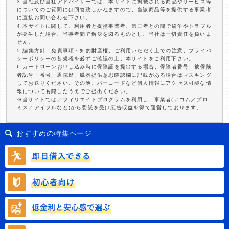
3.当社及び当社アドバイザーでは、本サイトに掲載される商品やサービス等
についてのご質問には回答致しかねますので、当該商品等を提供する事業者
に直接お問い合わせ下さい。
4.本サイトに関して、利用者と提携事業者、第三者との間で紛争やトラブル
が発生した場合、当事者間で解決を図るものとし、当社は一切責任を負いま
せん。
5.編集方針、免責事項・知的財産権、ご利用いただく上での注意、プライバ
シーポリシーの各規程を必ずご確認の上、本サイトをご利用下さい。
6.カードローンお申し込み時に保険証を提出する場合、保険者番号、被保険
者記号・番号、通院歴、臓器提供意思確認欄に記載がある場合はマスキング
してお送りください。その他、バーコードなど個人情報にアクセス可能な情
報についても隠したうえでご提出ください。
※当サイトではアフィリエイトプログラムを利用し、事業者(アコム／プロ
ミス／アイフルなど)から委託を受け広告収益を得て運営しております。
おすすめの特集ページ