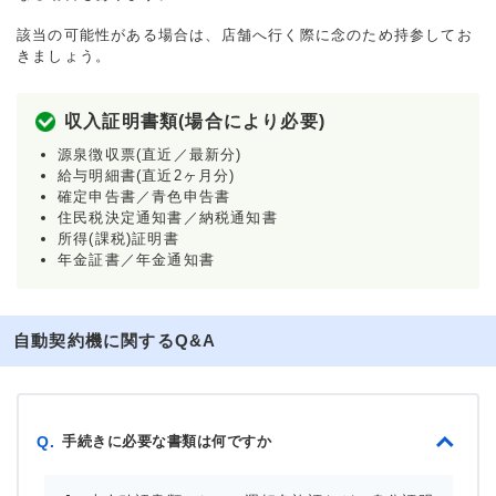
該当の可能性がある場合は、店舗へ行く際に念のため持参してお
きましょう。
収入証明書類(場合により必要)
源泉徴収票(直近／最新分)
給与明細書(直近2ヶ月分)
確定申告書／青色申告書
住民税決定通知書／納税通知書
所得(課税)証明書
年金証書／年金通知書
自動契約機に関するQ&A
手続きに必要な書類は何ですか
Q.