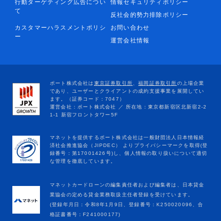
行動ターゲティング広告につい
情報セキュリティポリシー
て
反社会的勢力排除ポリシー
カスタマーハラスメントポリシ
お問い合わせ
ー
運営会社情報
マネットカードローンの編集責任者および編集者は、日本貸金
業協会の定める貸金業務取扱主任者登録を受けています。
(登録年月日：令和8年1月9日、登録番号：K250020096、合
格証書番号：F241000177)