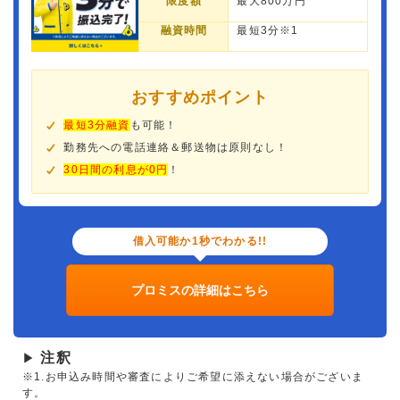
限度額
最大800万円
融資時間
最短3分※1
おすすめポイント
最短3分融資
も可能！
勤務先への電話連絡＆郵送物は原則なし！
30日間の利息が0円
！
借入可能か1秒でわかる!!
プロミスの詳細はこちら
注釈
▶
※1.お申込み時間や審査によりご希望に添えない場合がございま
す。