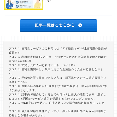
介
プロミス 無利息サービスのご利用にはメアド登録とWeb明細利用の登録が
必要です。
プロミス 利用限度額が50万円超、且つ他社を含めた借入総額100万円超の
場合収入証明必要
プロミス 安定した収入があればパート・バイトOK
プロミス 無利息期間中に、残高に応じた返済額のご入金が必要となりま
す。
プロミス 運転免許証を提出できない方は、顔写真付きの本人確認書類をご
提出ください。
プロミス お申込時の年齢が18歳および19歳の場合は、収入証明書類のご提
出が必須となります。
プロミス 記事内で紹介している全ての口コミは個人の感想であり、必ずし
も口コミと同様のサービス提供を保証するものではございません。
プロミス WEB完結で申込み、返済遅延しない場合は郵送物が発生しませ
ん。
プロミス 借入希望額や条件によっては、身分証明書以外にも収入証明書が
必要となる場合があります。