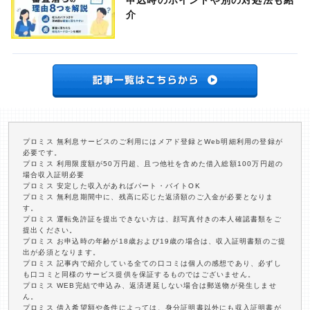
申込時のポイントや別の対処法も紹
介
プロミス 無利息サービスのご利用にはメアド登録とWeb明細利用の登録が
必要です。
プロミス 利用限度額が50万円超、且つ他社を含めた借入総額100万円超の
場合収入証明必要
プロミス 安定した収入があればパート・バイトOK
プロミス 無利息期間中に、残高に応じた返済額のご入金が必要となりま
す。
プロミス 運転免許証を提出できない方は、顔写真付きの本人確認書類をご
提出ください。
プロミス お申込時の年齢が18歳および19歳の場合は、収入証明書類のご提
出が必須となります。
プロミス 記事内で紹介している全ての口コミは個人の感想であり、必ずし
も口コミと同様のサービス提供を保証するものではございません。
プロミス WEB完結で申込み、返済遅延しない場合は郵送物が発生しませ
ん。
プロミス 借入希望額や条件によっては、身分証明書以外にも収入証明書が