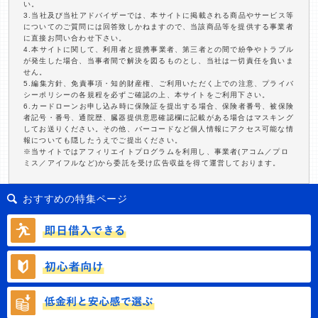
い。
3.当社及び当社アドバイザーでは、本サイトに掲載される商品やサービス等
についてのご質問には回答致しかねますので、当該商品等を提供する事業者
に直接お問い合わせ下さい。
4.本サイトに関して、利用者と提携事業者、第三者との間で紛争やトラブル
が発生した場合、当事者間で解決を図るものとし、当社は一切責任を負いま
せん。
5.編集方針、免責事項・知的財産権、ご利用いただく上での注意、プライバ
シーポリシーの各規程を必ずご確認の上、本サイトをご利用下さい。
6.カードローンお申し込み時に保険証を提出する場合、保険者番号、被保険
者記号・番号、通院歴、臓器提供意思確認欄に記載がある場合はマスキング
してお送りください。その他、バーコードなど個人情報にアクセス可能な情
報についても隠したうえでご提出ください。
※当サイトではアフィリエイトプログラムを利用し、事業者(アコム／プロ
ミス／アイフルなど)から委託を受け広告収益を得て運営しております。
おすすめの特集ページ