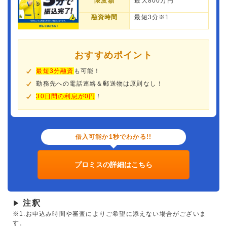
限度額
最大800万円
融資時間
最短3分※1
おすすめポイント
最短3分融資
も可能！
勤務先への電話連絡＆郵送物は原則なし！
30日間の利息が0円
！
借入可能か1秒でわかる!!
プロミスの詳細はこちら
注釈
▶
※1.お申込み時間や審査によりご希望に添えない場合がございま
す。