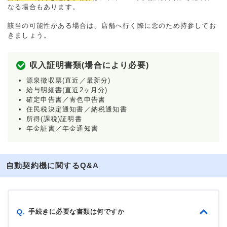
なる場合もあります。
該当の可能性がある場合は、店舗へ行く際に念のため持参してお
きましょう。
収入証明書類(場合により必要)
源泉徴収票(直近／最新分)
給与明細書(直近2ヶ月分)
確定申告書／青色申告書
住民税決定通知書／納税通知書
所得(課税)証明書
年金証書／年金通知書
自動契約機に関するQ&A
手続きに必要な書類は何ですか
Q.