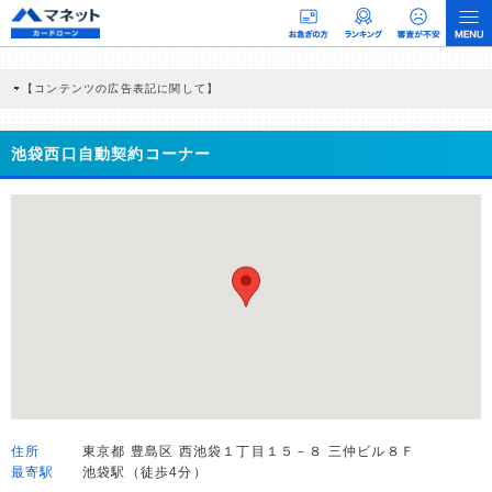
【コンテンツの広告表記に関して】
本コンテンツには、紹介している商品・商材の広告（リンク）を含む場合がありま
す。 これらの広告を経由して読者が企業ホームページを訪れ、成約が発生すると弊
社に対して企業から紹介報酬が支払われるという収益モデルです。 ただし、特定の
池袋西口自動契約コーナー
商品を根拠なくPRするものではなく、当編集部の調査／ユーザーへの口コミ収集な
どに基づき、公平性を担保した情報提供を行っています。
>提携企業一覧
住所
東京都 豊島区 西池袋１丁目１５－８ 三仲ビル８Ｆ
最寄駅
池袋駅（徒歩4分）