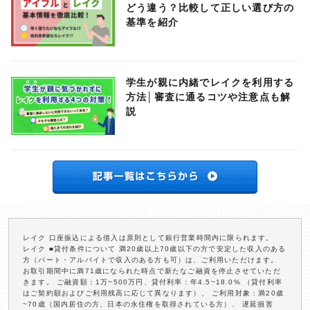
どう違う？比較して正しい選び方の
基準を紹介
学生が親に内緒でレイクを利用する
方法│審査に通るコツや注意点も解
説
レイク 口座振込による借入は原則として銀行営業時間内に限られます。
レイク ■貸付条件について 満20歳以上70歳以下の方で安定した収入のある
方（パート・アルバイトで収入のある方も可）は、ご利用いただけます。
お取引期間中に満71歳になられた時点で新たなご融資を停止させていただ
きます。 ご融資額：1万~500万円、貸付利率：年4.5~18.0% （貸付利率
はご契約額およびご利用残高に応じて異なります）、 ご利用対象：満20歳
~70歳（国内居住の方、日本の永住権を取得されている方）、 遅延損害