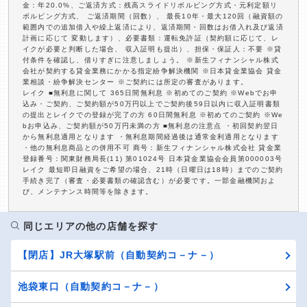
金：年20.0%、ご返済方式：残高スライドリボルビング方式・元利定額リ
ボルビング方式、 ご返済期間（回数）、 最長10年・最大120回（融資額の
範囲内での追加借入や繰上返済により、返済期間・回数はお借入れ及び返済
計画に応じて 変動します）、必要書類：運転免許証（契約額に応じて、レ
イクが必要と判断した場合、 収入証明も提出）、担保・保証人：不要 ※貸
付条件を確認し、借りすぎに注意しましょう。 ※新生フィナンシャル株式
会社が契約する貸金業務にかかる指定紛争解決機関 ※日本貸金業協会 貸金
業相談・紛争解決センター ※ご契約には所定の審査があります。
レイク ■無利息に関して 365日間無利息 ※初めてのご契約 ※Webでお申
込み・ご契約、ご契約額が50万円以上でご契約後59日以内に収入証明書類
の提出とレイクでの登録が完了の方 60日間無利息 ※初めてのご契約 ※We
bお申込み、ご契約額が50万円未満の方 ■無利息の注意点 ・初回契約翌日
から無利息適用となります ・無利息期間経過後は通常金利適用となります
・他の無利息商品との併用不可 商号：新生フィナンシャル株式会社 貸金業
登録番号：関東財務局長(11) 第01024号 日本貸金業協会会員第000003号
レイク 最短即日融資をご希望の場合、21時（日曜日は18時）までのご契約
手続き完了（審査・必要書類の確認含む）が必要です。一部金融機関およ
び、メンテナンス時間等を除きます。
同じエリアの他の店舗を探す
【閉店】JR大塚駅前（自動契約コ－ナ－）
池袋東口（自動契約コ－ナ－）