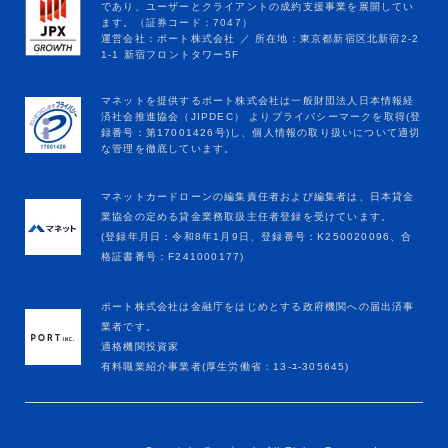
マネットカードローンの編集責任者および編集者は、日本貸金
業協会の定める貸金業務取扱主任者登録を受けています。
(登録年月日：令和8年1月9日、登録番号：K250020096、合
格証書番号：F241000177)
ポート株式会社は金融庁をはじめとする政府機関への届出済事
業者です。
適格機関投資家
有料職業紹介事業者(厚生労働省：13-ﾕ-305645)