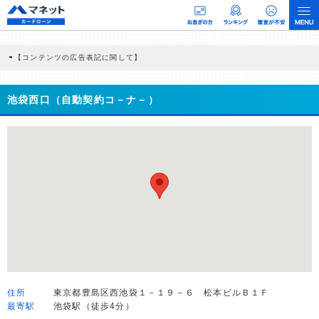
【コンテンツの広告表記に関して】
本コンテンツには、紹介している商品・商材の広告（リンク）を含む場合がありま
す。 これらの広告を経由して読者が企業ホームページを訪れ、成約が発生すると弊
社に対して企業から紹介報酬が支払われるという収益モデルです。 ただし、特定の
池袋西口（自動契約コ－ナ－）
商品を根拠なくPRするものではなく、当編集部の調査／ユーザーへの口コミ収集な
どに基づき、公平性を担保した情報提供を行っています。
>提携企業一覧
住所
東京都豊島区西池袋１－１９－６ 松本ビルＢ１Ｆ
最寄駅
池袋駅（徒歩4分）