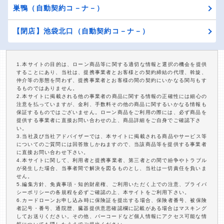
巣鴨（自動契約コ－ナ－）
【閉店】池袋北口（自動契約コ－ナ－）
1.本サイトの目的は、ローン商品等に関する適切な情報と選択の機会を提供
することにあり、当社は、提携事業者とお客様との契約締結の代理、斡旋、
仲介等の形態を問わず、提携事業者とお客様の間の契約にいかなる関与もす
るものではありません。
2.本サイトに掲載される他の事業者の商品に関する情報の正確性には細心の
注意を払っていますが、金利、手数料その他の商品に関するいかなる情報も
保証するものではございません。ローン商品をご利用の際には、必ず商品を
提供する事業者に直接お問い合わせの上、商品詳細をご自身でご確認下さ
い。
3.当社及び当社アドバイザーでは、本サイトに掲載される商品やサービス等
についてのご質問には回答致しかねますので、当該商品等を提供する事業者
に直接お問い合わせ下さい。
4.本サイトに関して、利用者と提携事業者、第三者との間で紛争やトラブル
が発生した場合、当事者間で解決を図るものとし、当社は一切責任を負いま
せん。
5.編集方針、免責事項・知的財産権、ご利用いただく上での注意、プライバ
シーポリシーの各規程を必ずご確認の上、本サイトをご利用下さい。
6.カードローンお申し込み時に保険証を提出する場合、保険者番号、被保険
者記号・番号、通院歴、臓器提供意思確認欄に記載がある場合はマスキング
してお送りください。その他、バーコードなど個人情報にアクセス可能な情