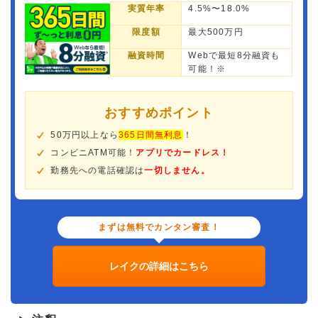
実質年率
4.5%〜18.0%
限度額
最大500万円
融資時間
Webで最短8分融資も
可能！※
おすすめポイント
50万円以上なら
365日間無利息
！
コンビニATM可能！
アプリでカードレス！
勤務先への電話確認は
一切しません。
まずは無料でカンタン審査！
レイクの詳細はこちら