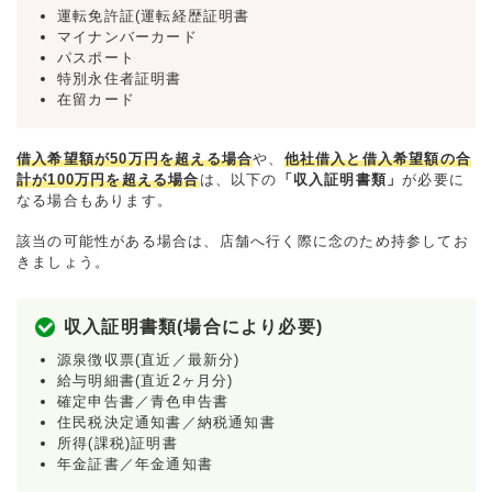
運転免許証(運転経歴証明書
マイナンバーカード
パスポート
特別永住者証明書
在留カード
借入希望額が50万円を超える場合
や、
他社借入と借入希望額の合
計が100万円を超える場合
は、以下の
「収入証明書類」
が必要に
なる場合もあります。
該当の可能性がある場合は、店舗へ行く際に念のため持参してお
きましょう。
収入証明書類(場合により必要)
源泉徴収票(直近／最新分)
給与明細書(直近2ヶ月分)
確定申告書／青色申告書
住民税決定通知書／納税通知書
所得(課税)証明書
年金証書／年金通知書