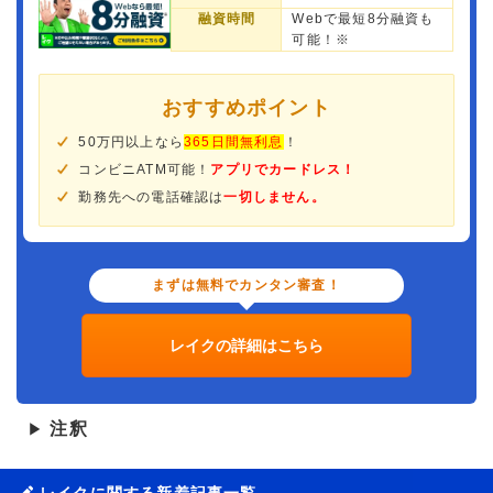
融資時間
Webで最短8分融資も
可能！※
おすすめポイント
50万円以上なら
365日間無利息
！
コンビニATM可能！
アプリでカードレス！
勤務先への電話確認は
一切しません。
まずは無料でカンタン審査！
レイクの詳細はこちら
注釈
▶
レイクに関する新着記事一覧