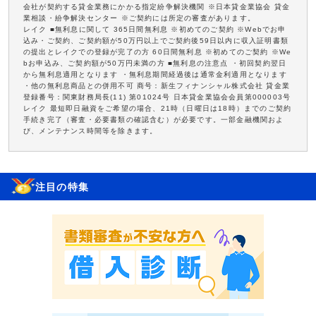
会社が契約する貸金業務にかかる指定紛争解決機関 ※日本貸金業協会 貸金
業相談・紛争解決センター ※ご契約には所定の審査があります。
レイク ■無利息に関して 365日間無利息 ※初めてのご契約 ※Webでお申
込み・ご契約、ご契約額が50万円以上でご契約後59日以内に収入証明書類
の提出とレイクでの登録が完了の方 60日間無利息 ※初めてのご契約 ※We
bお申込み、ご契約額が50万円未満の方 ■無利息の注意点 ・初回契約翌日
から無利息適用となります ・無利息期間経過後は通常金利適用となります
・他の無利息商品との併用不可 商号：新生フィナンシャル株式会社 貸金業
登録番号：関東財務局長(11) 第01024号 日本貸金業協会会員第000003号
レイク 最短即日融資をご希望の場合、21時（日曜日は18時）までのご契約
手続き完了（審査・必要書類の確認含む）が必要です。一部金融機関およ
び、メンテナンス時間等を除きます。
注目の特集