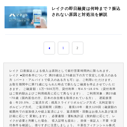
レイクの即日融資は何時まで？振込
されない原因と対処法を解説
1
2
レイク 口座振込による借入は原則として銀行営業時間内に限られます。
レイク ■貸付条件について 満20歳以上70歳以下の方で安定した収入のある
方（パート・アルバイトで収入のある方も可）は、ご利用いただけます。
お取引期間中に満71歳になられた時点で新たなご融資を停止させていただ
きます。 ご融資額：1万~500万円、貸付利率：年4.5~18.0% （貸付利率
はご契約額およびご利用残高に応じて異なります）、 ご利用対象：満20歳
~70歳（国内居住の方、日本の永住権を取得されている方）、 遅延損害
金：年20.0%、ご返済方式：残高スライドリボルビング方式・元利定額リ
ボルビング方式、 ご返済期間（回数）、 最長10年・最大120回（融資額の
範囲内での追加借入や繰上返済により、返済期間・回数はお借入れ及び返済
計画に応じて 変動します）、必要書類：運転免許証（契約額に応じて、レ
イクが必要と判断した場合、 収入証明も提出）、担保・保証人：不要 ※貸
付条件を確認し、借りすぎに注意しましょう。 ※新生フィナンシャル株式