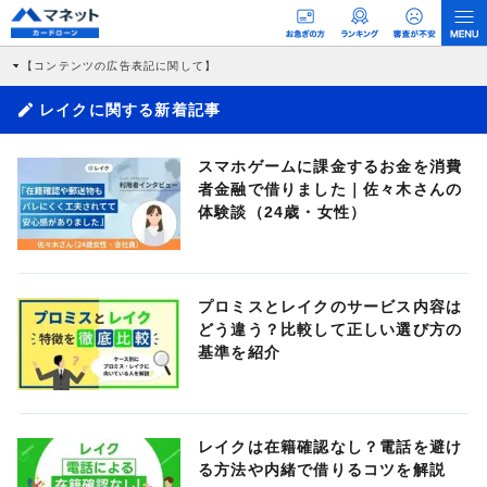
【コンテンツの広告表記に関して】
本コンテンツには、紹介している商品・商材の広告（リンク）を含む場合がありま
す。 これらの広告を経由して読者が企業ホームページを訪れ、成約が発生すると弊
レイクに関する新着記事
社に対して企業から紹介報酬が支払われるという収益モデルです。 ただし、特定の
商品を根拠なくPRするものではなく、当編集部の調査／ユーザーへの口コミ収集な
どに基づき、公平性を担保した情報提供を行っています。
スマホゲームに課金するお金を消費
>提携企業一覧
者金融で借りました｜佐々木さんの
体験談（24歳・女性）
プロミスとレイクのサービス内容は
どう違う？比較して正しい選び方の
基準を紹介
レイクは在籍確認なし？電話を避け
る方法や内緒で借りるコツを解説