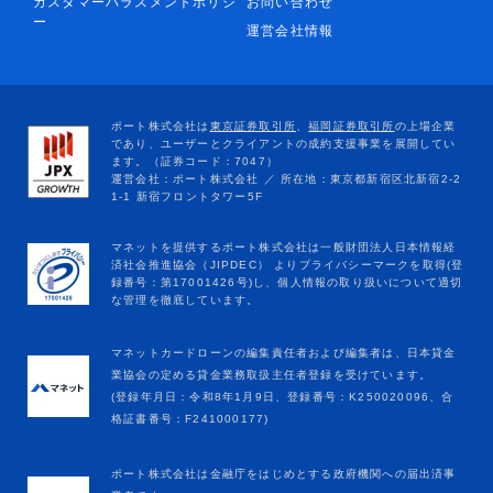
カスタマーハラスメントポリシ
お問い合わせ
ー
運営会社情報
マネットカードローンの編集責任者および編集者は、日本貸金
業協会の定める貸金業務取扱主任者登録を受けています。
(登録年月日：令和8年1月9日、登録番号：K250020096、合
格証書番号：F241000177)
ポート株式会社は金融庁をはじめとする政府機関への届出済事