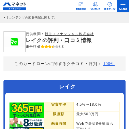
【コンテンツの広告表記に関して】
本コンテンツには、紹介している商品・商材の広告（リンク）を含む場合がありま
す。 これらの広告を経由して読者が企業ホームページを訪れ、成約が発生すると弊
社に対して企業から紹介報酬が支払われるという収益モデルです。 ただし、特定の
提供機関：
新生フィナンシャル株式会社
商品を根拠なくPRするものではなく、当編集部の調査／ユーザーへの口コミ収集な
レイクの評判・口コミ情報
どに基づき、公平性を担保した情報提供を行っています。
>提携企業一覧
総合評価
3.8
このカードローンに関するクチコミ・評判：
108件
レイク
実質年率
4.5%〜18.0%
限度額
最大500万円
融資時間
Webで最短8分融資も