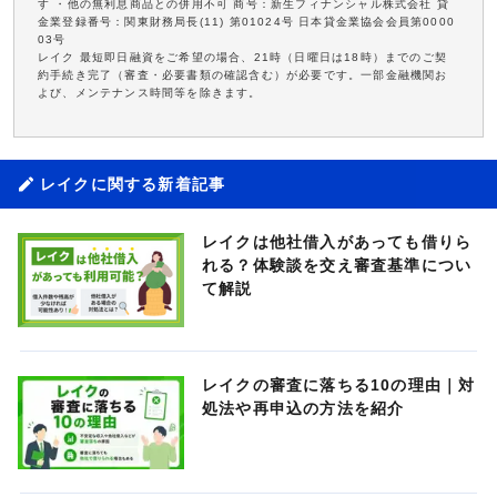
す ・他の無利息商品との併用不可 商号：新生フィナンシャル株式会社 貸
金業登録番号：関東財務局長(11) 第01024号 日本貸金業協会会員第0000
03号
レイク 最短即日融資をご希望の場合、21時（日曜日は18時）までのご契
約手続き完了（審査・必要書類の確認含む）が必要です。一部金融機関お
よび、メンテナンス時間等を除きます。
レイクに関する新着記事
レイクは他社借入があっても借りら
れる？体験談を交え審査基準につい
て解説
レイクの審査に落ちる10の理由｜対
処法や再申込の方法を紹介