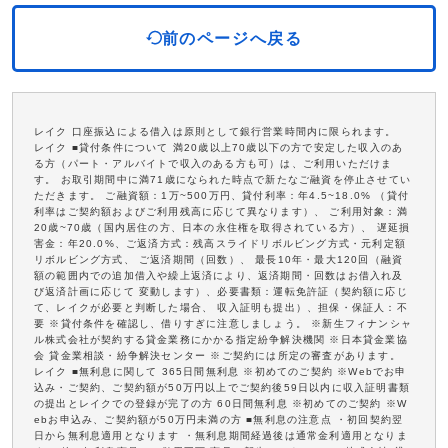
前のページへ戻る
レイク 口座振込による借入は原則として銀行営業時間内に限られます。
レイク ■貸付条件について 満20歳以上70歳以下の方で安定した収入のあ
る方（パート・アルバイトで収入のある方も可）は、ご利用いただけま
す。 お取引期間中に満71歳になられた時点で新たなご融資を停止させてい
ただきます。 ご融資額：1万~500万円、貸付利率：年4.5~18.0% （貸付
利率はご契約額およびご利用残高に応じて異なります）、 ご利用対象：満
20歳~70歳（国内居住の方、日本の永住権を取得されている方）、 遅延損
害金：年20.0%、ご返済方式：残高スライドリボルビング方式・元利定額
リボルビング方式、 ご返済期間（回数）、 最長10年・最大120回（融資
額の範囲内での追加借入や繰上返済により、返済期間・回数はお借入れ及
び返済計画に応じて 変動します）、必要書類：運転免許証（契約額に応じ
て、レイクが必要と判断した場合、 収入証明も提出）、担保・保証人：不
要 ※貸付条件を確認し、借りすぎに注意しましょう。 ※新生フィナンシャ
ル株式会社が契約する貸金業務にかかる指定紛争解決機関 ※日本貸金業協
会 貸金業相談・紛争解決センター ※ご契約には所定の審査があります。
レイク ■無利息に関して 365日間無利息 ※初めてのご契約 ※Webでお申
込み・ご契約、ご契約額が50万円以上でご契約後59日以内に収入証明書類
の提出とレイクでの登録が完了の方 60日間無利息 ※初めてのご契約 ※W
ebお申込み、ご契約額が50万円未満の方 ■無利息の注意点 ・初回契約翌
日から無利息適用となります ・無利息期間経過後は通常金利適用となりま