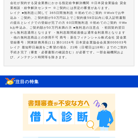
会社が契約する貸金業務にかかる指定紛争解決機関 ※日本貸金業協会 貸金
業相談・紛争解決センター ※ご契約には所定の審査があります。
レイク ■無利息に関して 365日間無利息 ※初めてのご契約 ※Webでお申
込み・ご契約、ご契約額が50万円以上でご契約後59日以内に収入証明書類
の提出とレイクでの登録が完了の方 60日間無利息 ※初めてのご契約 ※We
bお申込み、ご契約額が50万円未満の方 ■無利息の注意点 ・初回契約翌日
から無利息適用となります ・無利息期間経過後は通常金利適用となります
・他の無利息商品との併用不可 商号：新生フィナンシャル株式会社 貸金業
登録番号：関東財務局長(11) 第01024号 日本貸金業協会会員第000003号
レイク 最短即日融資をご希望の場合、21時（日曜日は18時）までのご契約
手続き完了（審査・必要書類の確認含む）が必要です。一部金融機関およ
び、メンテナンス時間等を除きます。
注目の特集