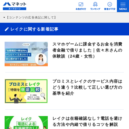
【コンテンツの広告表記に関して】
本コンテンツには、紹介している商品・商材の広告（リンク）を含む場合がありま
す。 これらの広告を経由して読者が企業ホームページを訪れ、成約が発生すると弊
レイクに関する新着記事
社に対して企業から紹介報酬が支払われるという収益モデルです。 ただし、特定の
商品を根拠なくPRするものではなく、当編集部の調査／ユーザーへの口コミ収集な
どに基づき、公平性を担保した情報提供を行っています。
スマホゲームに課金するお金を消費
>提携企業一覧
者金融で借りました｜佐々木さんの
体験談（24歳・女性）
プロミスとレイクのサービス内容は
どう違う？比較して正しい選び方の
基準を紹介
レイクは在籍確認なし？電話を避け
る方法や内緒で借りるコツを解説