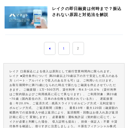
レイクの即日融資は何時まで？振込
されない原因と対処法を解説
1
2
レイク 口座振込による借入は原則として銀行営業時間内に限られます。
レイク ■貸付条件について 満20歳以上70歳以下の方で安定した収入のある
方（パート・アルバイトで収入のある方も可）は、ご利用いただけます。
お取引期間中に満71歳になられた時点で新たなご融資を停止させていただ
きます。 ご融資額：1万~500万円、貸付利率：年4.5~18.0% （貸付利率
はご契約額およびご利用残高に応じて異なります）、 ご利用対象：満20歳
~70歳（国内居住の方、日本の永住権を取得されている方）、 遅延損害
金：年20.0%、ご返済方式：残高スライドリボルビング方式・元利定額リ
ボルビング方式、 ご返済期間（回数）、 最長10年・最大120回（融資額の
範囲内での追加借入や繰上返済により、返済期間・回数はお借入れ及び返済
計画に応じて 変動します）、必要書類：運転免許証（契約額に応じて、レ
イクが必要と判断した場合、 収入証明も提出）、担保・保証人：不要 ※貸
付条件を確認し、借りすぎに注意しましょう。 ※新生フィナンシャル株式