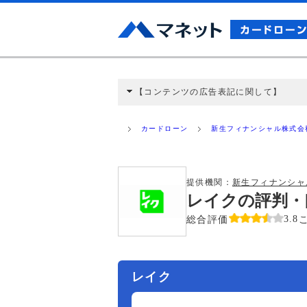
【コンテンツの広告表記に関して】
本コンテンツには、紹介している商品・商材
と弊社に対して企業から紹介報酬が支払われ
カードローン
新生フィナンシャル株式会
ミ収集などに基づき、公平性を担保した情
>提携企業一覧
提供機関：
新生フィナンシャ
レイクの評判・
総合評価
3.8
レイク