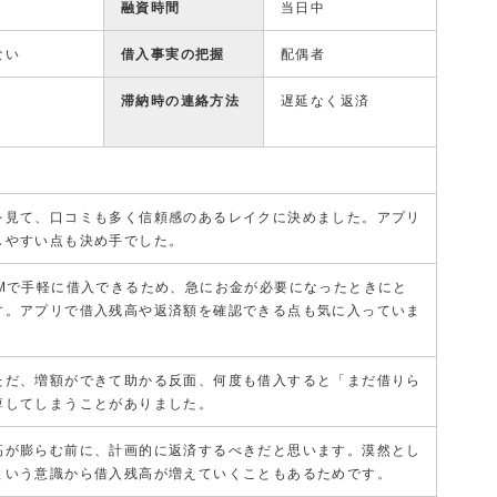
融資時間
当日中
ない
借入事実の把握
配偶者
滞納時の連絡方法
遅延なく返済
を見て、口コミも多く信頼感のあるレイクに決めました。アプリ
しやすい点も決め手でした。
TMで手軽に借入できるため、急にお金が必要になったときにと
す。アプリで借入残高や返済額を確認できる点も気に入っていま
ただ、増額ができて助かる反面、何度も借入すると「まだ借りら
痺してしまうことがありました。
高が膨らむ前に、計画的に返済するべきだと思います。漠然とし
という意識から借入残高が増えていくこともあるためです。