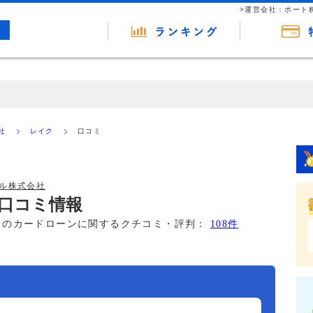
>運営会社：ポート
の広告（リンク）を含む場合があります。 これらの広告を経由して読者
るという収益モデルです。 ただし、特定の商品を根拠なくPRするもので
社
レイク
口コミ
報提供を行っています。
ル株式会社
口コミ情報
このカードローンに関するクチコミ・評判：
108件