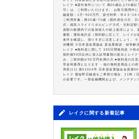
レイク ■貸付条件について 満20歳以上70
可）は、ご利用いただけます。 お取引期間中に
融資額：1万~500万円、貸付利率：年4.5~
ご利用対象：満20歳~70歳（国内居住の方、日
式：残高スライドリボルビング方式・元利定額リ
資額の範囲内での追加借入や繰上返済により、
書類：運転免許証（契約額に応じて、レイクが
条件を確認し、借りすぎに注意しましょう。 
決機関 ※日本貸金業協会 貸金業相談・紛争解
レイク ■無利息に関して 365日間無利息 ※
契約後59日以内に収入証明書類の提出とレイクで
み、ご契約額が50万円未満の方 ■無利息の注
常金利適用となります ・他の無利息商品との併
局長(11) 第01024号 日本貸金業協会会員第00
レイク 最短即日融資をご希望の場合、21時（
が必要です。一部金融機関および、メンテナン
レイクに関する新着記事