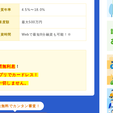
実質年率
4.5%〜18.0%
限度額
最大500万円
融資時間
Webで最短8分融資も可能！※
日間無利息
！
プリでカードレス！
一切しません。
は無料でカンタン審査！