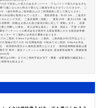
歳以下の方で安定した収入のある方（パート・アルバイトで収入のある方も
満71歳になられた時点で新たなご融資を停止させていただきます。 ご
18.0% （貸付利率はご契約額およびご利用残高に応じて異なります）、
本の永住権を取得されている方）、 遅延損害金：年20.0%、ご返済方
ボルビング方式、 ご返済期間（回数）、 最長10年・最大120回（融
返済期間・回数はお借入れ及び返済計画に応じて 変動します）、必要
必要と判断した場合、 収入証明も提出）、担保・保証人：不要 ※貸付
※新生フィナンシャル株式会社が契約する貸金業務にかかる指定紛争解
決センター ※ご契約には所定の審査があります。
初めてのご契約 ※Webでお申込み・ご契約、ご契約額が50万円以上でご
の登録が完了の方 60日間無利息 ※初めてのご契約 ※Webお申込
意点 ・初回契約翌日から無利息適用となります ・無利息期間経過後は通
用不可 商号：新生フィナンシャル株式会社 貸金業登録番号：関東財務
0003号
日曜日は18時）までのご契約手続き完了（審査・必要書類の確認含む）
ス時間等を除きます。