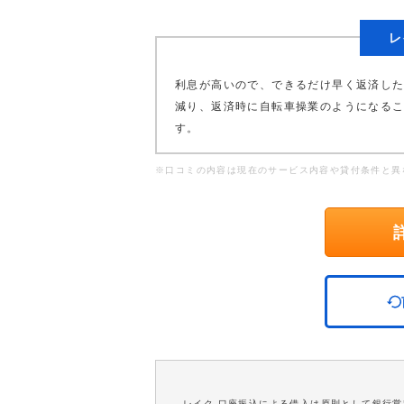
レ
利息が高いので、できるだけ早く返済し
減り、返済時に自転車操業のようになる
す。
※口コミの内容は現在のサービス内容や貸付条件と異
レイク 口座振込による借入は原則として銀行