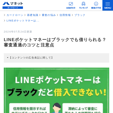
カードローン
基礎知識
審査の悩み
信用情報
ブラック
LINEポケットマネーは...
2026年07月24日更新
LINEポケットマネーはブラックでも借りられる？
審査通過のコツと注意点
【コンテンツの広告表記に関して】
本コンテンツには、紹介している商品・商材の広告（リンク）を含む場合があ
ります。 これらの広告を経由して読者が企業ホームページを訪れ、成約が発生
すると弊社に対して企業から紹介報酬が支払われるという収益モデルです。 た
だし、特定の商品を根拠なくPRするものではなく、当編集部の調査／ユーザー
への口コミ収集などに基づき、公平性を担保した情報提供を行っています。
>提携企業一覧