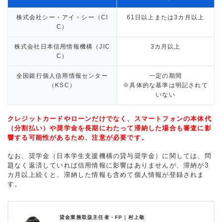
株式会社シー・アイ・シー（CI
61日以上または3カ月以上
C）
株式会社日本信用情報機構（JIC
3カ月以上
C）
全国銀行個人信用情報センター
一定の期間
（KSC）
※具体的な基準は明記されて
いない
クレジットカードやローンだけでなく、スマートフォンの本体代
（分割払い）や奨学金を長期にわたって滞納した場合も審査に影
響する可能性があるため、注意が必要です。
なお、奨学金（日本学生支援機構の貸与奨学金）に関しては、問
題なく返済していれば信用情報に影響はありませんが、滞納が3
カ月以上続くと、滞納した情報も含めて個人情報が登録されま
す。
貸金業務取扱主任者・FP｜
村上敬