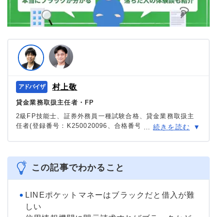
村上敬
貸金業務取扱主任者・FP
2級FP技能士、証券外務員一種試験合格、貸金業務取扱主
任者(登録番号：K250020096、合格番号：第F241000177
…
続きを読む
号)。
大学を卒業後、証券外務員一種試験に合格。カードロー
ン、FX、不動産、保険など、多くの金融領域における情報
メディアの編集・監修に携わり、実績は計2000本以上。ロ
この記事でわかること
ーン利用者へのインタビューなども多数実施し、専門知識
と事実に基づいた信頼性の高い情報発信を心がけている。
＞＞公式ページ
LINEポケットマネーはブラックだと借入が難
しい