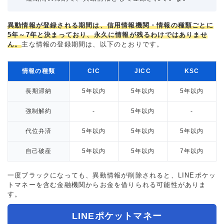
異動情報が登録される期間は、信用情報機関・情報の種類ごとに
5年～7年と決まっており、永久に情報が残るわけではありませ
ん。
主な情報の登録期間は、以下のとおりです。
情報の種類
CIC
JICC
KSC
長期滞納
5年以内
5年以内
5年以内
強制解約
-
5年以内
-
代位弁済
5年以内
5年以内
5年以内
自己破産
5年以内
5年以内
7年以内
一度ブラックになっても、異動情報が削除されると、LINEポケッ
トマネーを含む金融機関からお金を借りられる可能性がありま
す。
LINEポケットマネー