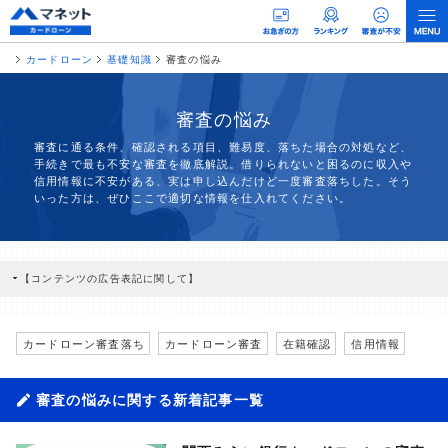
カードローン
基礎知識
審査の悩み
審査の悩み
審査に通る条件、確認される項目、難易度、落ちた場合の対処など、
手続きで最も不安な審査を徹底解説。借りられないと困るのに収入や
信用情報に不安がある、実は申し込んだけど一度審査落ちした。そう
いった方は、ぜひここで適切な情報を仕入れてください。
【コンテンツの広告表記に関して】
本コンテンツには、紹介している商品・商材の広告（リンク）を含む場合がありま
す。 これらの広告を経由して読者が企業ホームページを訪れ、成約が発生すると弊
社に対して企業から紹介報酬が支払われるという収益モデルです。 ただし、特定の
商品を根拠なくPRするものではなく、当編集部の調査／ユーザーへの口コミ収集な
カードローン審査落ち
カードローン審査
在籍確認
信用情報
どに基づき、公平性を担保した情報提供を行っています。
>提携企業一覧
審査の悩みに関する新着記事一覧