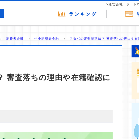
>運営会社：ポート
消費者金融
中小消費者金融
フタバの審査基準は？ 審査落ちの理由や在
？ 審査落ちの理由や在籍確認に
・商材の広告（リンク）を含む場合があります。 これらの
ジを訪れ、成約が発生すると弊社に対して企業から紹介報
 ただし、特定の商品を根拠なくPRするものではなく、当