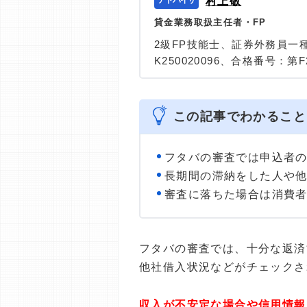
村上敬
貸金業務取扱主任者・FP
2級FP技能士、証券外務員一
K250020096、合格番号：第F2
大学を卒業後、証券外務員一
険など、多くの金融領域にお
は計2000本以上。ローン利
この記事でわかること
識と事実に基づいた信頼性の
＞＞公式ページ
フタバの審査では申込者
長期間の滞納をした人や
審査に落ちた場合は消費
フタバの審査では、十分な返済
他社借入状況などがチェックさ
収入が不安定な場合や信用情報