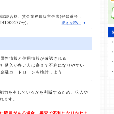
種試験合格、貸金業務取扱主任者(登録番号：
41000177号)。
…
続きを読む
種試験に合格。カードローン、FX、不動産、保
ける情報メディアの編集・監修に携わり、実績
用者へのインタビューなども多数実施し、専門知
高い情報発信を心がけている。
の属性情報と信用情報が確認される
他社借入が多い人は審査で不利になりやすい
者金融カードローンも検討しよう
能力を有しているかを判断するため、収入や
れます。
に問題がある場合、審査で不利になりかねま