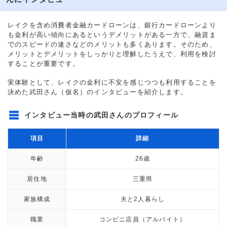
金利
年18.0%
レイクを含め消費者金融カードローンは、銀行カードローンより
も金利が高い傾向にあるというデメリットがある一方で、融資ま
審査時間
3時間以内
でのスピードの速さなどのメリットも多くあります。そのため、
メリットとデメリットをしっかりと理解したうえで、利用を検討
することが重要です。
借入事実の把握
家族
実体験として、レイクの金利に不安を感じつつも利用することを
重視した点
借入スピード
決めた武田さん（仮名）のインタビューを紹介します。
インタビュー当時の武田さんのプロフィール
項目
詳細
年齢
26歳
居住地
三重県
家族構成
夫と2人暮らし
職業
コンビニ店員（アルバイト）