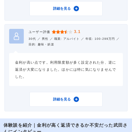
利用したカードローン
レイク
詳細を見る
3.1
ユーザー評価
借入金額
10万円
30代 ／
男性 ／
職業: アルバイト ／
年収: 100-299万円 ／
目的: 趣味・娯楽
金利
年18.0%
金利が高い点です。利用限度額が多く設定された分、逆に
審査時間
当日中
返済が大変になりました。ほかには特に気になりませんで
した。
借入事実の把握
誰も知らない
重視した点
会社の知名度・信頼性
利用したカードローン
レイク
詳細を見る
体験談を紹介｜金利が高く返済できるか不安だった武田さ
借入金額
50万円
んにインタビュー