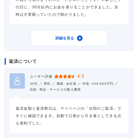
審査時間
1週間以内
の日に、30分以内にお金を借りることができました。当
時は大変困っていたので助かりました。
借入事実の把握
家族
重視した点
借入スピード
利用したカードローン
レイク
詳細を見る
返済について
借入金額
80万円
4.5
ユーザー評価
金利
年18.0%
30代 ／
男性 ／
職業: 会社員 ／
年収: 500-699万円 ／
目的: 商品・サービスの購入費用
審査時間
30分以内
返済金額と返済期日は、マイページの「次回のご返済」で
借入事実の把握
友人
すぐに確認できます。自動で口座から引き落としできる点
も便利でした。
重視した点
口コミ・評判