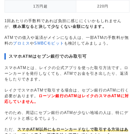
1万円超
220円
1回あたりの手数料であれば負担に感じにくいかもしれません
が、
積み重なると決して少なくない金額になります。
ATMでの借入や返済がメインになる人は、一部ATMの手数料が無
料の
プロミス
や
SMBCモビット
も検討してみましょう。
スマホATMはセブン銀行でのみ取引可
スマホATMとは、レイクの公式アプリを使った取引方法です。ロ
ーンカードを発行しなくても、ATMでお金を引き出したり、返済
をしたりできます。
レイクでスマホATMで取引する場合は、セブン銀行のATMに行く
必要があります。
ローソン銀行のATMはレイクのスマホATMに対
応していません。
そのため、周辺にセブン銀行のATMが少ない地域の人は、特にデ
メリットと感じるでしょう。
ただ、
スマホATM以外にもローンカードなしで取引する方法はあ