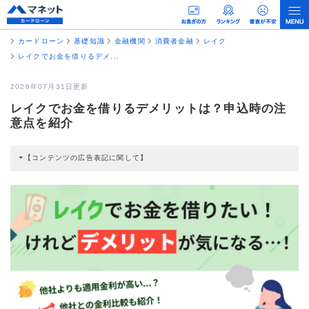
カードローン
基礎知識
金融機関
消費者金融
レイク
レイクでお金を借りるデメ...
2026年07月31日更新
レイクでお金を借りるデメリットは？申込時の注
意点を紹介
【コンテンツの広告表記に関して】
本コンテンツには、紹介している商品・商材の広告（リンク）を含む場合があ
ります。 これらの広告を経由して読者が企業ホームページを訪れ、成約が発生
すると弊社に対して企業から紹介報酬が支払われるという収益モデルです。 た
だし、特定の商品を根拠なくPRするものではなく、当編集部の調査／ユーザー
への口コミ収集などに基づき、公平性を担保した情報提供を行っています。
>提携企業一覧