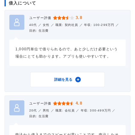
借入について
借入金額
40万円
3.8
ユーザー評価
金利
年18.0%
40代 ／
女性 ／
職業: 契約社員 ／
年収: 100-299万円 ／
目的: 生活費
審査時間
当日中
1,000円単位で借りられるので、あと少しだけ必要という
借入事実の把握
誰も知らない
場合にとても助かります。アプリも使いやすいです。
重視した点
借入スピード
利用したカードローン
レイク
詳細を見る
4.8
ユーザー評価
借入金額
30万円
20代 ／
男性 ／
職業: 会社員 ／
年収: 300-499万円 ／
目的: 生活費
金利
年18.0%
申込から借入までのスピードが早いことです。申込したそ