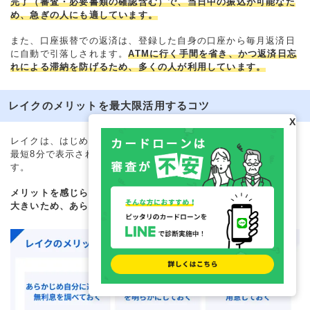
完了（審査・必要書類の確認含む）で、当日中の振込が可能なた
め、急ぎの人にも適しています。
また、口座振替での返済は、登録した自身の口座から毎月返済日
に自動で引落しされます。
ATMに行く手間を省き、かつ返済日忘
れによる滞納を防げるため、多くの人が利用しています。
レイクのメリットを最大限活用するコツ
X
レイクは、はじめての人への特典が充実していたり、審査結果が
最短8分で表示されるなど、メリットも豊富なカードローンで
す。
メリットを感じられるかどうかは、利用の仕方次第である部分も
大きいため、あらかじめコツを押さえておくことが重要です。