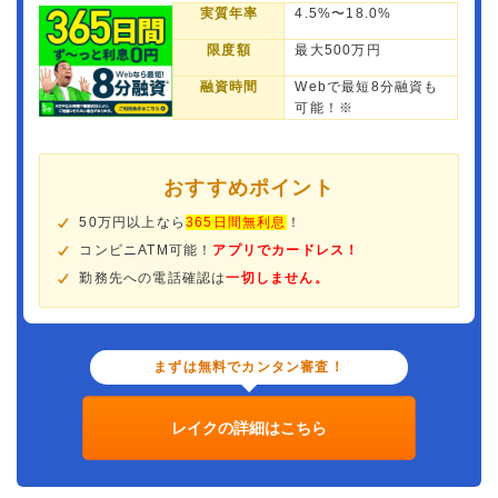
実質年率
4.5%〜18.0%
限度額
最大500万円
融資時間
Webで最短8分融資も
可能！※
おすすめポイント
50万円以上なら
365日間無利息
！
コンビニATM可能！
アプリでカードレス！
勤務先への電話確認は
一切しません。
まずは無料でカンタン審査！
レイクの詳細はこちら