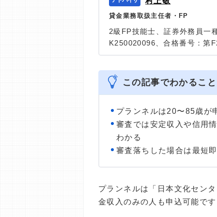
村上敬
貸金業務取扱主任者・FP
2級FP技能士、証券外務員一
K250020096、合格番号：第F2
大学を卒業後、証券外務員一
険など、多くの金融領域にお
は計2000本以上。ローン利
この記事でわかること
識と事実に基づいた信頼性の
＞＞公式ページ
プランネルは20〜85歳
審査では安定収入や信用
わかる
審査落ちした場合は最短
プランネルは「日本文化センタ
金収入のみの人も申込可能です