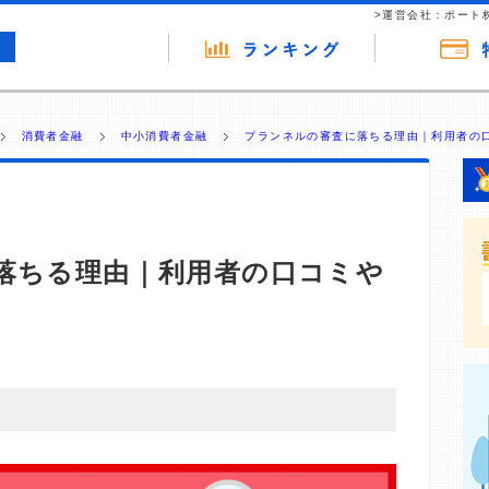
>運営会社：ポート
消費者金融
中小消費者金融
プランネルの審査に落ちる理由｜利用者の口
落ちる理由｜利用者の口コミや
・商材の広告（リンク）を含む場合があります。 これらの
ジを訪れ、成約が発生すると弊社に対して企業から紹介報
 ただし、特定の商品を根拠なくPRするものではなく、当