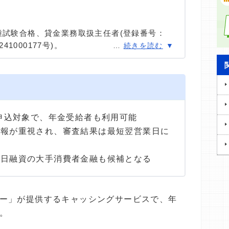
種試験合格、貸金業務取扱主任者(登録番号：
41000177号)。
…
続きを読む
種試験に合格。カードローン、FX、不動産、保
ける情報メディアの編集・監修に携わり、実績
用者へのインタビューなども多数実施し、専門知
高い情報発信を心がけている。
が申込対象で、年金受給者も利用可能
情報が重視され、審査結果は最短翌営業日に
即日融資の大手消費者金融も候補となる
ー」が提供するキャッシングサービスで、年
。