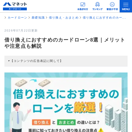
カードローン
基礎知識
借り換え・おまとめ
借り換えにおすすめのカー...
2026年07月22日更新
借り換えにおすすめのカードローン8選｜メリット
や注意点も解説
【コンテンツの広告表記に関して】
本コンテンツには、紹介している商品・商材の広告（リンク）を含む場合があ
ります。 これらの広告を経由して読者が企業ホームページを訪れ、成約が発生
すると弊社に対して企業から紹介報酬が支払われるという収益モデルです。 た
だし、特定の商品を根拠なくPRするものではなく、当編集部の調査／ユーザー
への口コミ収集などに基づき、公平性を担保した情報提供を行っています。
>提携企業一覧