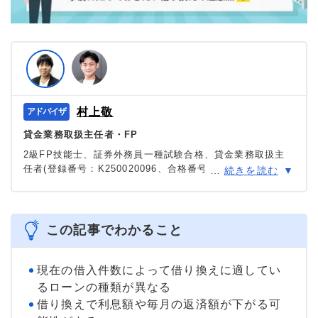
村上敬
貸金業務取扱主任者・FP
2級FP技能士、証券外務員一種試験合格、貸金業務取扱主
任者(登録番号：K250020096、合格番号：第F241000177
…
続きを読む
号)。
大学を卒業後、証券外務員一種試験に合格。カードロー
ン、FX、不動産、保険など、多くの金融領域における情報
メディアの編集・監修に携わり、実績は計2000本以上。ロ
この記事でわかること
ーン利用者へのインタビューなども多数実施し、専門知識
と事実に基づいた信頼性の高い情報発信を心がけている。
＞＞公式ページ
現在の借入件数によって借り換えに適してい
るローンの種類が異なる
借り換えで利息額や毎月の返済額が下がる可