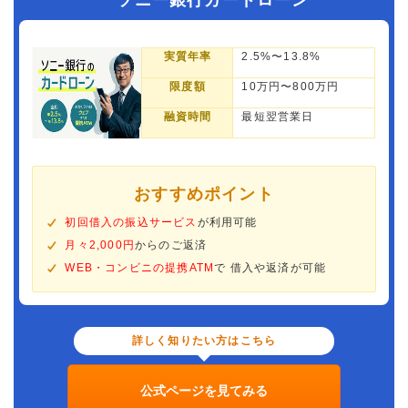
ソニー銀行カードローン
実質年率
2.5%〜13.8%
限度額
10万円〜800万円
融資時間
最短翌営業日
おすすめポイント
初回借入の振込サービス
が利用可能
月々2,000円
からのご返済
WEB・コンビニの提携ATM
で 借入や返済が可能
詳しく知りたい方はこちら
公式ページを見てみる