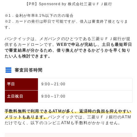
【PR】Sponsored by 株式会社三菱ＵＦＪ銀行
※1．金利が年率8.1%以下の方の場合
※2．カードの発行は即日で可能ですが、借入は審査終了後となりま
す。
バンクイックは、メガバンクのひとつである三菱ＵＦＪ銀行が提
供するカードローンです。
WEBで申込が完結し、土日も最短即日
で審査結果が分かるため、借り換えができるかどうかを早く知り
たい人も検討できます。
審査回答時間
平日
9:00～21:00
土日祝日
9:00～17:00
手数料無料で利用できるATMが多く、返済時の負担を抑えやすい
メリットもあります。
バンクイックでは、三菱ＵＦＪ銀行のATM
だけでなく、以下のコンビニATMも手数料がかかりません。