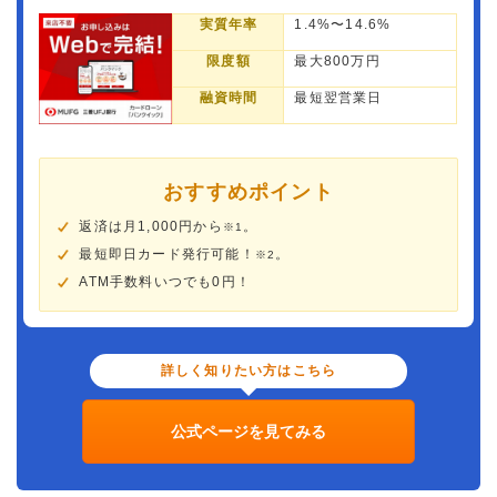
実質年率
1.4%〜14.6%
限度額
最大800万円
融資時間
最短翌営業日
おすすめポイント
返済は月1,000円から
。
※1
最短即日カード発行可能！
。
※2
ATM手数料いつでも0円！
詳しく知りたい方はこちら
公式ページを見てみる