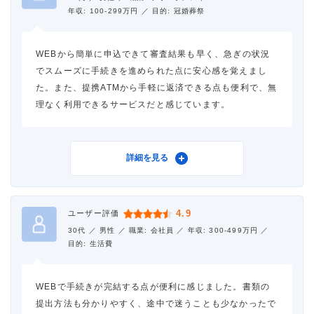
年収: 100-299万円 ／
目的: 冠婚葬祭
WEBから簡単に申込できて審査結果も早く、急ぎの状況
でスムーズに手続きを進められた点に安心感を覚えまし
た。また、提携ATMから手軽に返済できる点も便利で、無
理なく利用できるサービスだと感じています。
利用したカードローン
アムザ
詳細を見る
借入金額
10万円
4.9
ユーザー評価
金利
年18.0%
30代 ／
男性 ／
職業: 会社員 ／
年収: 300-499万円 ／
目的: 生活費
審査時間
3時間以内
WEBで手続きが完結する点が便利に感じました。書類の
借入事実の把握
誰も知らない
提出方法も分かりやすく、途中で迷うことも少なかったで