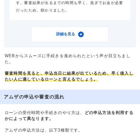
す。審査結果が出るまでの時間も早く、急ぎでお金が必要
重視した点
借入の容易さ
だったため、助かりました。
利用したカードローン
アムザ
詳細を見る
借入金額
10万円
WEBからスムーズに手続きを進められたという声が目立ちまし
た。
金利
年18.0%
審査時間を見ると、申込当日に結果が出ているため、早く借入し
たい人に適しているローンと言えるでしょう。
審査時間
1時間以内
借入事実の把握
家族
アムザの申込や審査の流れ
重視した点
借入スピード
ローンの受付時間や手続きのやり方は、
どの申込方法を利用する
かによって異なります。
アムザの申込方法は、以下3種類です。