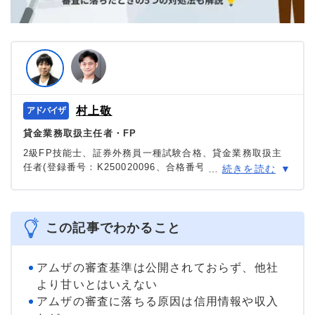
村上敬
貸金業務取扱主任者・FP
2級FP技能士、証券外務員一種試験合格、貸金業務取扱主
任者(登録番号：K250020096、合格番号：第F241000177
…
続きを読む
号)。
大学を卒業後、証券外務員一種試験に合格。カードロー
ン、FX、不動産、保険など、多くの金融領域における情報
メディアの編集・監修に携わり、実績は計2000本以上。ロ
この記事でわかること
ーン利用者へのインタビューなども多数実施し、専門知識
と事実に基づいた信頼性の高い情報発信を心がけている。
＞＞公式ページ
アムザの審査基準は公開されておらず、他社
より甘いとはいえない
アムザの審査に落ちる原因は信用情報や収入