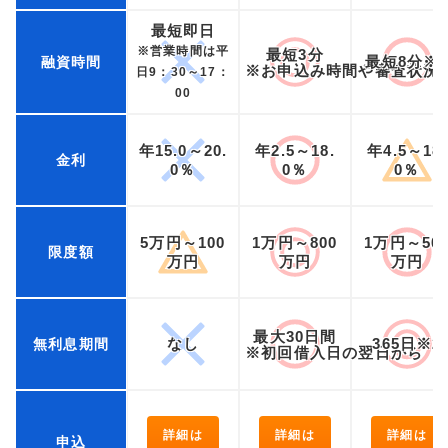
最短即日
※営業時間は平
最短3分
最短8分※
融資時間
※お申込み時間や審査状況
日9：30～17：
00
年15.0～20.
年2.5～18.
年4.5～18.
金利
0％
0％
0％
5万円～100
1万円～800
1万円～50
限度額
万円
万円
万円
最大30日間
なし
365日※2
無利息期間
※初回借入日の翌日から
詳細は
詳細は
詳細は
申込