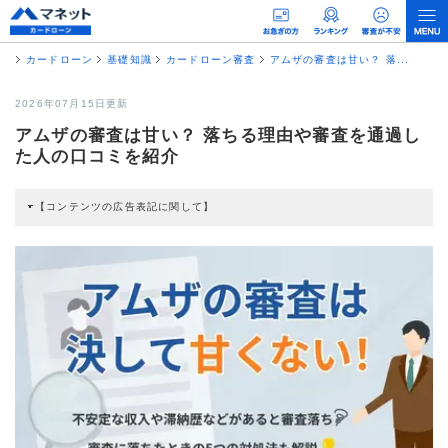
カードローン
基礎知識
カードローン審査
アムザの審査は甘い？ 落...
2026年07月15日更新
アムザの審査は甘い？ 落ちる理由や審査を通過し
た人の口コミを紹介
【コンテンツの広告表記に関して】
本コンテンツには、紹介している商品・商材の広告（リンク）を含む場合があ
ります。 これらの広告を経由して読者が企業ホームページを訪れ、成約が発生
すると弊社に対して企業から紹介報酬が支払われるという収益モデルです。 た
だし、特定の商品を根拠なくPRするものではなく、当編集部の調査／ユーザー
への口コミ収集などに基づき、公平性を担保した情報提供を行っています。
>提携企業一覧