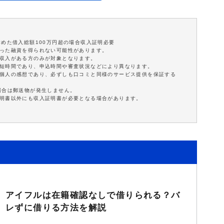
含めた借入総額100万円超の場合収入証明必要
沿った融資を得られない可能性があります。
定収入がある方のみが対象となります。
最短時間であり、申込時間や審査状況などにより異なります。
は個人の感想であり、必ずしも口コミと同様のサービス提供を保証する
場合は郵送物が発生しません。
証明書以外にも収入証明書が必要となる場合があります。
アイフルは在籍確認なしで借りられる？バ
レずに借りる方法を解説