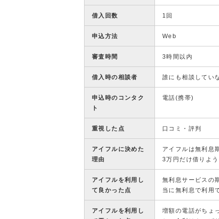
借入回数
1回
申込方法
Web
審査時間
3時間以内
借入時の相談者
誰にも相談してい
申込時のコンタク
電話(携帯)
ト
重視した点
口コミ・評判
アイフルに決めた
アイフルは無利息
理由
3万円だけ借りよう
アイフルを利用し
無利息サービスの
て良かった点
当に無利息で利用
アイフルを利用し
増額の電話がちょ