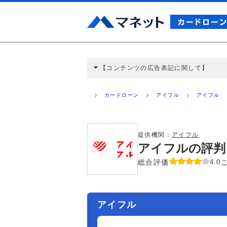
【コンテンツの広告表記に関して】
本コンテンツには、紹介している商品・商材
と弊社に対して企業から紹介報酬が支払われ
カードローン
アイフル
アイフル
ミ収集などに基づき、公平性を担保した情
>提携企業一覧
提供機関：
アイフル
アイフルの評判
総合評価
4.0
アイフル