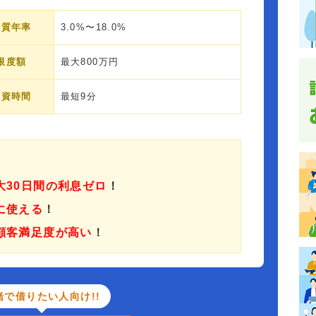
実質年率
3.0%〜18.0%
限度額
最大800万円
融資時間
最短9分
大30日間の利息ゼロ
！
に使える
！
顧客満足度が高い
！
緒で借りたい人向け!!