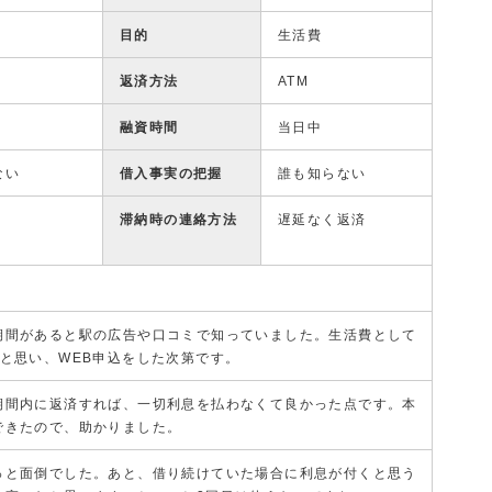
目的
生活費
返済方法
ATM
融資時間
当日中
ない
借入事実の把握
誰も知らない
滞納時の連絡方法
遅延なく返済
期間があると駅の広告や口コミで知っていました。生活費として
と思い、WEB申込をした次第です。
期間内に返済すれば、一切利息を払わなくて良かった点です。本
できたので、助かりました。
っと面倒でした。あと、借り続けていた場合に利息が付くと思う