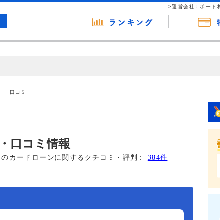
>運営会社：ポート
の広告（リンク）を含む場合があります。 これらの広告を経由して読者
るという収益モデルです。 ただし、特定の商品を根拠なくPRするもので
口コミ
報提供を行っています。
・口コミ情報
このカードローンに関するクチコミ・評判：
384件