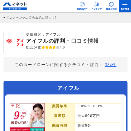
【コンテンツの広告表記に関して】
本コンテンツには、紹介している商品・商材の広告（リンク）を含む場合がありま
す。 これらの広告を経由して読者が企業ホームページを訪れ、成約が発生すると弊
社に対して企業から紹介報酬が支払われるという収益モデルです。 ただし、特定の
提供機関：
アイフル
商品を根拠なくPRするものではなく、当編集部の調査／ユーザーへの口コミ収集な
アイフルの評判・口コミ情報
どに基づき、公平性を担保した情報提供を行っています。
>提携企業一覧
総合評価
4.0
このカードローンに関するクチコミ・評判：
384件
アイフル
実質年率
3.0%〜18.0%
限度額
最大800万円
融資時間
最短9分