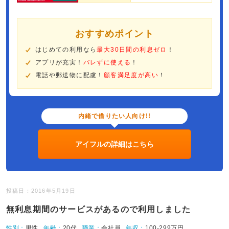
おすすめポイント
はじめての利用なら
最大30日間の利息ゼロ
！
アプリが充実！
バレずに使える
！
電話や郵送物に配慮！
顧客満足度が高い
！
内緒で借りたい人向け!!
アイフルの詳細はこちら
投稿日：2016年5月19日
無利息期間のサービスがあるので利用しました
性別：
男性
年齢：
20代
職業：
会社員
年収：
100-299万円