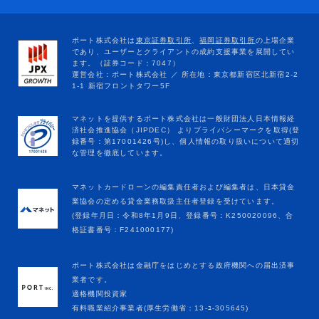
マネットカードローンの編集責任者および編集者は、日本貸金
業協会の定める貸金業務取扱主任者登録を受けています。
(登録年月日：令和8年1月9日、登録番号：K250020096、合
格証書番号：F241000177)
ポート株式会社は金融庁をはじめとする政府機関への届出済事
業者です。
適格機関投資家
有料職業紹介事業者(厚生労働省：13-ﾕ-305645)