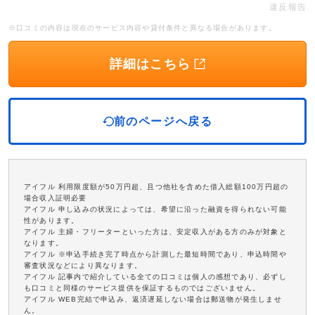
違反報告
※口コミの内容は現在のサービス内容や貸付条件と異なる場合があります。
詳細はこちら
前のページへ戻る
アイフル 利用限度額が50万円超、且つ他社を含めた借入総額100万円超の
場合収入証明必要
アイフル 申し込みの状況によっては、希望に沿った融資を得られない可能
性があります。
アイフル 主婦・フリーターといった方は、安定収入がある方のみが対象と
なります。
アイフル ※申込手続き完了時点から計測した最短時間であり、申込時間や
審査状況などにより異なります。
アイフル 記事内で紹介している全ての口コミは個人の感想であり、必ずし
も口コミと同様のサービス提供を保証するものではございません。
アイフル WEB完結で申込み、返済遅延しない場合は郵送物が発生しませ
ん。