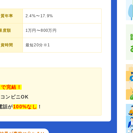
実質年率
2.4%〜17.9%
限度額
1万円〜800万円
融資時間
最短20分※1
」で完結！
でコンビニOK
電話が
100%なし
！