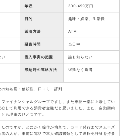
年収
300-499万円
目的
趣味・娯楽、生活費
返済方法
ATM
融資時間
当日中
ない
借入事実の把握
誰も知らない
滞納時の連絡方法
遅延なく返済
社の知名度・信頼性、口コミ・評判
Ｊファイナンシャルグループですし、また東証一部に上場してい
安心して利用できる消費者金融だと思いました。また、自動契約
ことも理由のひとつです。
したのですが、とにかく操作が簡単で、カード発行までスムーズ
当者の人が、事前に電話で本人確認書類として運転免許証を持参