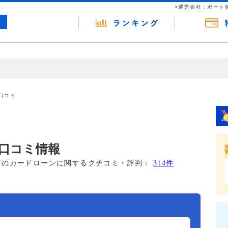
>運営会社：ポート
の広告（リンク）を含む場合があります。 これらの広告を経由して読者
るという収益モデルです。 ただし、特定の商品を根拠なくPRするもので
口コミ
報提供を行っています。
口コミ情報
このカードローンに関するクチコミ・評判：
314件