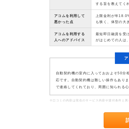
する旨を教えてく
アコムを利用して
上限金利が年18.
悪かった点
も狭く、体型の大
アコムを利用する
最短即日融資を受
人へのアドバイス
がはじめての人は
ア
自動契約機の室内に入っておおよそ50分
応です。自動契約機は難しい操作もあり
で連絡してくれており、周囲に知られる
※口コミの内容は現在のサービス内容や貸付条件と異