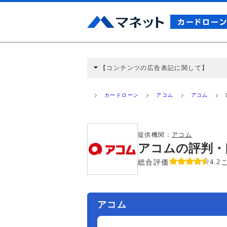
【コンテンツの広告表記に関して】
本コンテンツには、紹介している商品・商材
と弊社に対して企業から紹介報酬が支払われ
カードローン
アコム
アコム
ミ収集などに基づき、公平性を担保した情
>提携企業一覧
提供機関：
アコム
アコムの評判・
総合評価
4.2
アコム