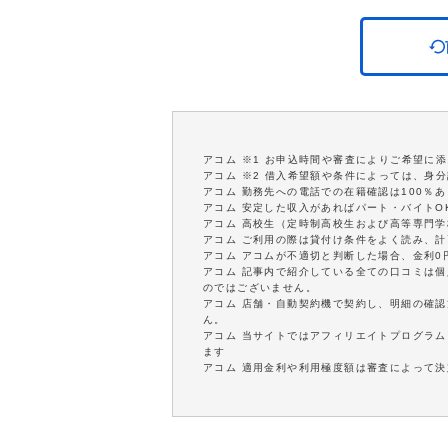
アコム ※1 お申込時間や審査によりご希望に
アコム ※2 借入希望額や条件によっては、身
アコム 勤務先への電話での在籍確認は100％
アコム 安定した収入があればパート・バイトO
アコム 高校生（定時制高校生および高等専門
アコム ご利用の際は貸付け条件をよく読み、
アコム アコムが不適切と判断した場合、金利
アコム 記事内で紹介している全ての口コミは
のではございません。
アコム 店舗・自動契約機で契約し、明細の確認
ん。
アコム 当サイトではアフィリエイトプログラム
ます
アコム 適用金利や利用極度額は審査によって決