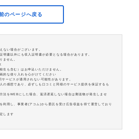
前のページへ戻る
添えない場合がございます。
分証明書以外にも収入証明書が必要となる場合があります。
ありません。
K
学校生も含む）はお申込いただけません。
計画的な借り入れを心がけてください
0円サービスが適用されない可能性があります。
個人の感想であり、必ずしも口コミと同様のサービス提供を保証するも
方法をWEBにした場合、返済遅延しない場合は郵送物が発生しませ
を利用し、事業者(アコム)から委託を受け広告収益を得て運営しており
定します