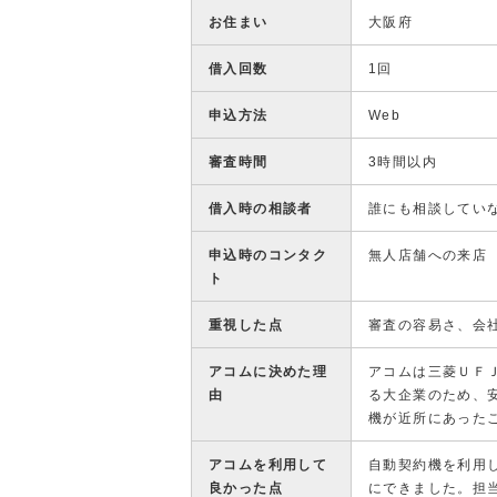
お住まい
大阪府
借入回数
1回
申込方法
Web
審査時間
3時間以内
借入時の相談者
誰にも相談してい
申込時のコンタク
無人店舗への来店
ト
重視した点
審査の容易さ、会
アコムに決めた理
アコムは三菱ＵＦ
由
る大企業のため、
機が近所にあった
アコムを利用して
自動契約機を利用
良かった点
にできました。担