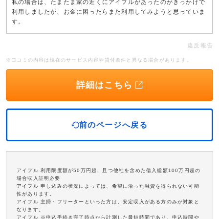
私の場合は、たまたま家の近くにアイフルがあったのがきっかけで
利用しましたが、お金に困ったらまた利用してみようと思っていま
す。
違反報告
※口コミの内容は現在のサービス内容や貸付条件と異なる場合があります。
詳細はこちら
前のページへ戻る
アイフル 利用限度額が50万円超、且つ他社を含めた借入総額100万円超の
場合収入証明必要
アイフル 申し込みの状況によっては、希望に沿った融資を得られない可能
性があります。
アイフル 主婦・フリーターといった方は、安定収入がある方のみが対象と
なります。
アイフル ※申込手続き完了時点から計測した最短時間であり、申込時間や