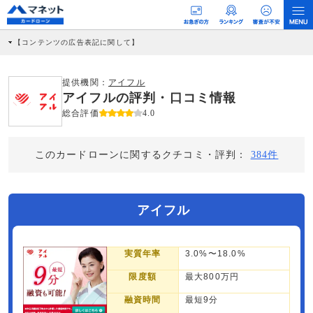
【コンテンツの広告表記に関して】
本コンテンツには、紹介している商品・商材の広告（リンク）を含む場合がありま
す。 これらの広告を経由して読者が企業ホームページを訪れ、成約が発生すると弊
社に対して企業から紹介報酬が支払われるという収益モデルです。 ただし、特定の
提供機関：
アイフル
商品を根拠なくPRするものではなく、当編集部の調査／ユーザーへの口コミ収集な
アイフルの評判・口コミ情報
どに基づき、公平性を担保した情報提供を行っています。
>提携企業一覧
総合評価
4.0
このカードローンに関するクチコミ・評判：
384件
アイフル
実質年率
3.0%〜18.0%
限度額
最大800万円
融資時間
最短9分