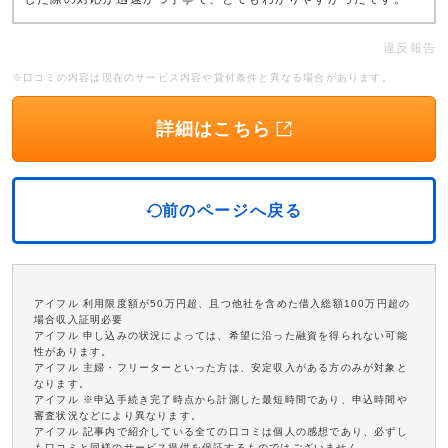
違反報告
※口コミの内容は現在のサービス内容や貸付条件と異なる場合があります。
詳細はこちら
前のページへ戻る
アイフル 利用限度額が50万円超、且つ他社を含めた借入総額100万円超の
場合収入証明必要
アイフル 申し込みの状況によっては、希望に沿った融資を得られない可能
性があります。
アイフル 主婦・フリーターといった方は、安定収入がある方のみが対象と
なります。
アイフル ※申込手続き完了時点から計測した最短時間であり、申込時間や
審査状況などにより異なります。
アイフル 記事内で紹介している全ての口コミは個人の感想であり、必ずし
も口コミと同様のサービス提供を保証するものではございません。