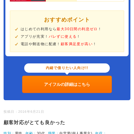
おすすめポイント
はじめての利用なら
最大30日間の利息ゼロ
！
アプリが充実！
バレずに使える
！
電話や郵送物に配慮！
顧客満足度が高い
！
内緒で借りたい人向け!!
アイフルの詳細はこちら
投稿日：2016年6月21日
顧客対応がとても良かった
性別：
男性
年齢：
30代
職業：
自営業(個人事業主)
年収：