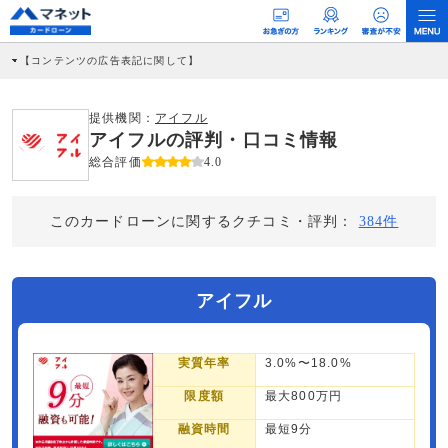
【コンテンツの広告表記に関して】
本コンテンツには、紹介している商品・商材の広告（リンク）を含む場合がありま
す。 これらの広告を経由して読者が企業ホームページを訪れ、成約が発生すると弊
社に対して企業から紹介報酬が支払われるという収益モデルです。 ただし、特定の
提供機関：
アイフル
商品を根拠なくPRするものではなく、当編集部の調査／ユーザーへの口コミ収集な
アイフルの評判・口コミ情報
どに基づき、公平性を担保した情報提供を行っています。
>提携企業一覧
総合評価
4.0
このカードローンに関するクチコミ・評判：
384件
アイフル
実質年率
3.0%〜18.0%
限度額
最大800万円
融資時間
最短9分