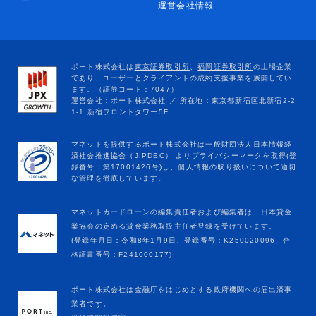
ー
運営会社情報
マネットカードローンの編集責任者および編集者は、日本貸金
業協会の定める貸金業務取扱主任者登録を受けています。
(登録年月日：令和8年1月9日、登録番号：K250020096、合
格証書番号：F241000177)
ポート株式会社は金融庁をはじめとする政府機関への届出済事
業者です。