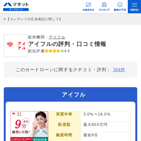
【コンテンツの広告表記に関して】
本コンテンツには、紹介している商品・商材の広告（リンク）を含む場合がありま
す。 これらの広告を経由して読者が企業ホームページを訪れ、成約が発生すると弊
社に対して企業から紹介報酬が支払われるという収益モデルです。 ただし、特定の
提供機関：
アイフル
商品を根拠なくPRするものではなく、当編集部の調査／ユーザーへの口コミ収集な
アイフルの評判・口コミ情報
どに基づき、公平性を担保した情報提供を行っています。
>提携企業一覧
総合評価
4.0
このカードローンに関するクチコミ・評判：
384件
アイフル
実質年率
3.0%〜18.0%
限度額
最大800万円
融資時間
最短9分