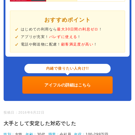
おすすめポイント
はじめての利用なら
最大30日間の利息ゼロ
！
アプリが充実！
バレずに使える
！
電話や郵送物に配慮！
顧客満足度が高い
！
内緒で借りたい人向け!!
アイフルの詳細はこちら
投稿日：2016年6月22日
大手として安定した対応でした
性別：
女性
年齢：
30代
職業：
会社員
年収：
100-299万円