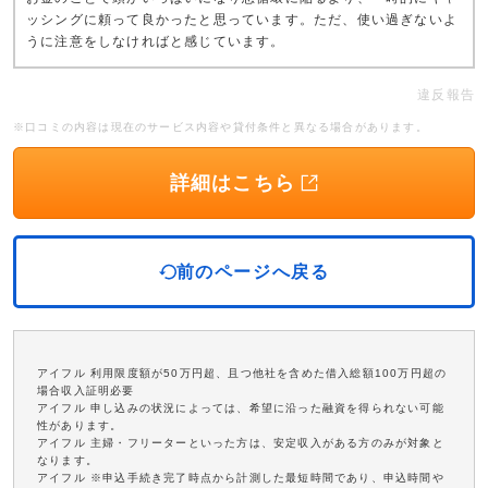
ッシングに頼って良かったと思っています。ただ、使い過ぎないよ
うに注意をしなければと感じています。
違反報告
※口コミの内容は現在のサービス内容や貸付条件と異なる場合があります。
詳細はこちら
前のページへ戻る
アイフル 利用限度額が50万円超、且つ他社を含めた借入総額100万円超の
場合収入証明必要
アイフル 申し込みの状況によっては、希望に沿った融資を得られない可能
性があります。
アイフル 主婦・フリーターといった方は、安定収入がある方のみが対象と
なります。
アイフル ※申込手続き完了時点から計測した最短時間であり、申込時間や