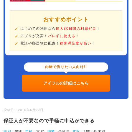
おすすめポイント
はじめての利用なら
最大30日間の利息ゼロ
！
アプリが充実！
バレずに使える
！
電話や郵送物に配慮！
顧客満足度が高い
！
内緒で借りたい人向け!!
アイフルの詳細はこちら
投稿日：2016年6月22日
保証人が不要なので手軽に申込ができる
性別：
男性
年齢：
20代
職業：
会社員
年収：
100万円未満