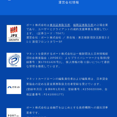
ー
運営会社情報
マネットカードローンの編集責任者および編集者は、日本貸金
業協会の定める貸金業務取扱主任者登録を受けています。
(登録年月日：令和8年1月9日、登録番号：K250020096、合
格証書番号：F241000177)
ポート株式会社は金融庁をはじめとする政府機関への届出済事
業者です。