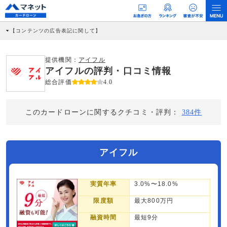
【コンテンツの広告表記に関して】
本コンテンツには、紹介している商品・商材の広告（リンク）を含む場合がありま
す。 これらの広告を経由して読者が企業ホームページを訪れ、成約が発生すると弊
社に対して企業から紹介報酬が支払われるという収益モデルです。 ただし、特定の
提供機関：
アイフル
商品を根拠なくPRするものではなく、当編集部の調査／ユーザーへの口コミ収集な
アイフルの評判・口コミ情報
どに基づき、公平性を担保した情報提供を行っています。
>提携企業一覧
総合評価
4.0
このカードローンに関するクチコミ・評判：
384件
アイフル
実質年率
3.0%〜18.0%
限度額
最大800万円
融資時間
最短9分