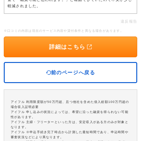
軽減されました。
違反報告
※口コミの内容は現在のサービス内容や貸付条件と異なる場合があります。
詳細はこちら
前のページへ戻る
アイフル 利用限度額が50万円超、且つ他社を含めた借入総額100万円超の
場合収入証明必要
アイフル 申し込みの状況によっては、希望に沿った融資を得られない可能
性があります。
アイフル 主婦・フリーターといった方は、安定収入がある方のみが対象と
なります。
アイフル ※申込手続き完了時点から計測した最短時間であり、申込時間や
審査状況などにより異なります。