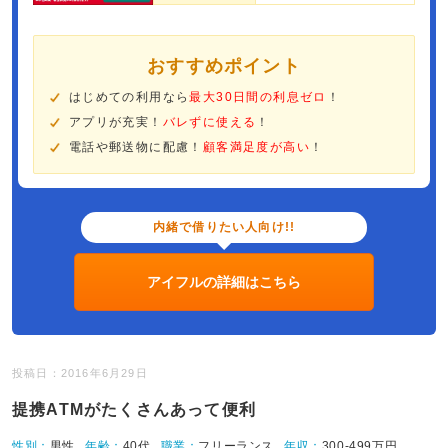
おすすめポイント
はじめての利用なら
最大30日間の利息ゼロ
！
アプリが充実！
バレずに使える
！
電話や郵送物に配慮！
顧客満足度が高い
！
内緒で借りたい人向け!!
アイフルの詳細はこちら
投稿日：2016年6月29日
提携ATMがたくさんあって便利
性別：
男性
年齢：
40代
職業：
フリーランス
年収：
300-499万円