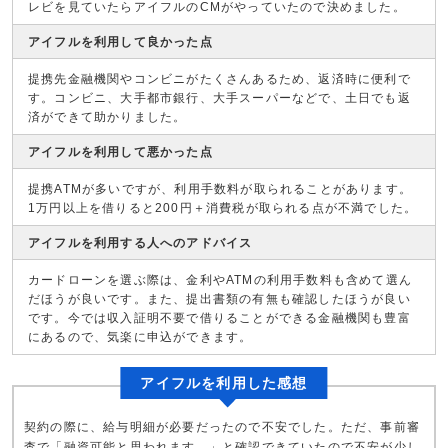
レビを見ていたらアイフルのCMがやっていたので決めました。
アイフルを利用して良かった点
提携先金融機関やコンビニがたくさんあるため、返済時に便利で
す。コンビニ、大手都市銀行、大手スーパーなどで、土日でも返
済ができて助かりました。
アイフルを利用して悪かった点
提携ATMが多いですが、利用手数料が取られることがあります。
1万円以上を借りると200円＋消費税が取られる点が不満でした。
アイフルを利用する人へのアドバイス
カードローンを選ぶ際は、金利やATMの利用手数料も含めて選ん
だほうが良いです。また、提出書類の有無も確認したほうが良い
です。今では収入証明不要で借りることができる金融機関も豊富
にあるので、気楽に申込ができます。
アイフルを利用した感想
契約の際に、給与明細が必要だったので不安でした。ただ、事前審
査で「融資可能と思われます。」と確認できていたので不安が少し