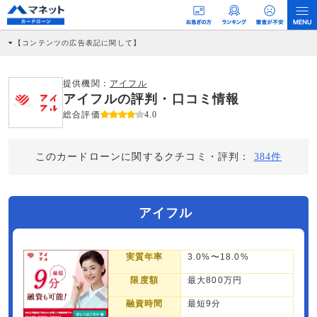
【コンテンツの広告表記に関して】
本コンテンツには、紹介している商品・商材の広告（リンク）を含む場合がありま
す。 これらの広告を経由して読者が企業ホームページを訪れ、成約が発生すると弊
社に対して企業から紹介報酬が支払われるという収益モデルです。 ただし、特定の
提供機関：
アイフル
商品を根拠なくPRするものではなく、当編集部の調査／ユーザーへの口コミ収集な
アイフルの評判・口コミ情報
どに基づき、公平性を担保した情報提供を行っています。
>提携企業一覧
総合評価
4.0
このカードローンに関するクチコミ・評判：
384件
アイフル
実質年率
3.0%〜18.0%
限度額
最大800万円
融資時間
最短9分