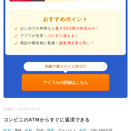
おすすめポイント
はじめての利用なら
最大30日間の利息ゼロ
！
アプリが充実！
バレずに使える
！
電話や郵送物に配慮！
顧客満足度が高い
！
内緒で借りたい人向け!!
アイフルの詳細はこちら
投稿日：2016年7月1日
コンビニのATMからすぐに返済できる
性別：
男性
年齢：
20代
職業：
アルバイト
年収：
100-299万円