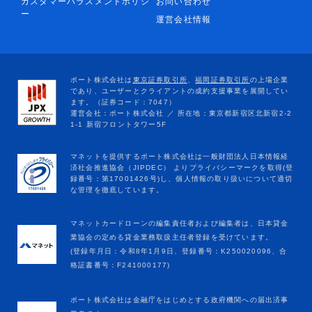
カスタマーハラスメントポリシ
お問い合わせ
ー
運営会社情報
マネットカードローンの編集責任者および編集者は、日本貸金
業協会の定める貸金業務取扱主任者登録を受けています。
(登録年月日：令和8年1月9日、登録番号：K250020096、合
格証書番号：F241000177)
ポート株式会社は金融庁をはじめとする政府機関への届出済事