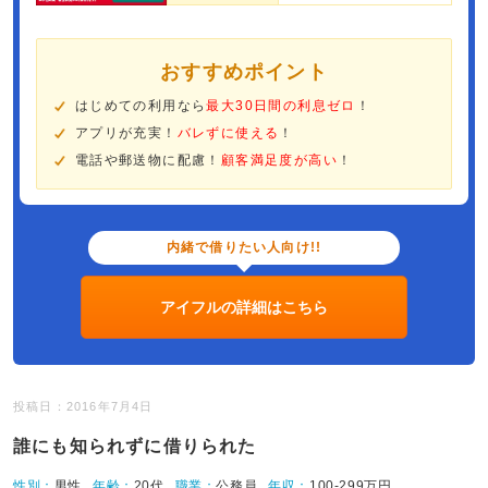
おすすめポイント
はじめての利用なら
最大30日間の利息ゼロ
！
アプリが充実！
バレずに使える
！
電話や郵送物に配慮！
顧客満足度が高い
！
内緒で借りたい人向け!!
アイフルの詳細はこちら
投稿日：2016年7月4日
誰にも知られずに借りられた
性別：
男性
年齢：
20代
職業：
公務員
年収：
100-299万円