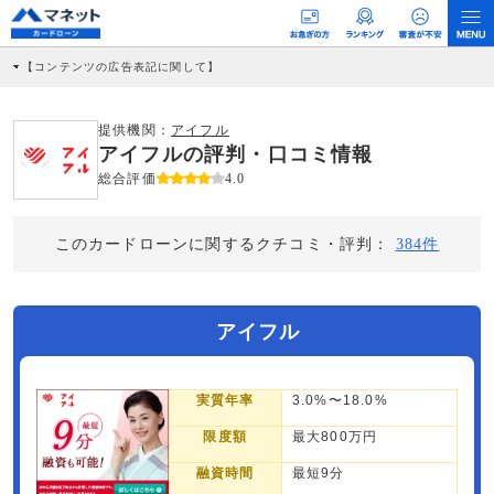
【コンテンツの広告表記に関して】
本コンテンツには、紹介している商品・商材の広告（リンク）を含む場合がありま
す。 これらの広告を経由して読者が企業ホームページを訪れ、成約が発生すると弊
社に対して企業から紹介報酬が支払われるという収益モデルです。 ただし、特定の
提供機関：
アイフル
商品を根拠なくPRするものではなく、当編集部の調査／ユーザーへの口コミ収集な
アイフルの評判・口コミ情報
どに基づき、公平性を担保した情報提供を行っています。
>提携企業一覧
総合評価
4.0
このカードローンに関するクチコミ・評判：
384件
アイフル
実質年率
3.0%〜18.0%
限度額
最大800万円
融資時間
最短9分