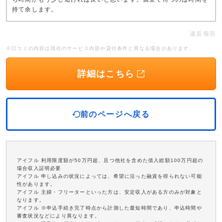
持て余します。
違反報告
※口コミの内容は現在のサービス内容や貸付条件と異なる場合があります。
詳細はこちら
前のページへ戻る
アイフル 利用限度額が50万円超、且つ他社を含めた借入総額100万円超の
場合収入証明必要
アイフル 申し込みの状況によっては、希望に沿った融資を得られない可能
性があります。
アイフル 主婦・フリーターといった方は、安定収入がある方のみが対象と
なります。
アイフル ※申込手続き完了時点から計測した最短時間であり、申込時間や
審査状況などにより異なります。