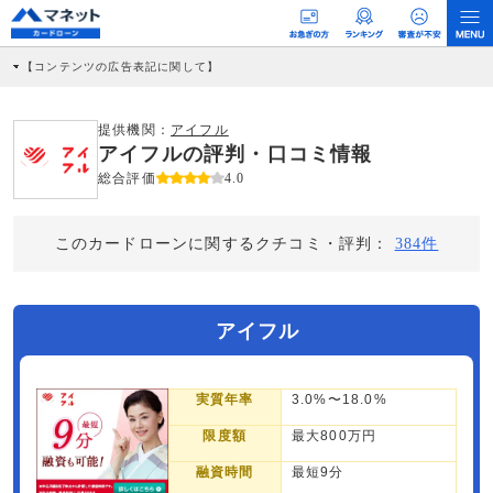
【コンテンツの広告表記に関して】
本コンテンツには、紹介している商品・商材の広告（リンク）を含む場合がありま
す。 これらの広告を経由して読者が企業ホームページを訪れ、成約が発生すると弊
社に対して企業から紹介報酬が支払われるという収益モデルです。 ただし、特定の
提供機関：
アイフル
商品を根拠なくPRするものではなく、当編集部の調査／ユーザーへの口コミ収集な
アイフルの評判・口コミ情報
どに基づき、公平性を担保した情報提供を行っています。
>提携企業一覧
総合評価
4.0
このカードローンに関するクチコミ・評判：
384件
アイフル
実質年率
3.0%〜18.0%
限度額
最大800万円
融資時間
最短9分