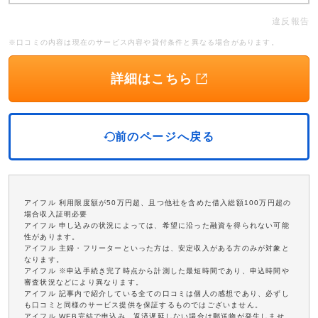
違反報告
※口コミの内容は現在のサービス内容や貸付条件と異なる場合があります。
詳細はこちら
前のページへ戻る
アイフル 利用限度額が50万円超、且つ他社を含めた借入総額100万円超の
場合収入証明必要
アイフル 申し込みの状況によっては、希望に沿った融資を得られない可能
性があります。
アイフル 主婦・フリーターといった方は、安定収入がある方のみが対象と
なります。
アイフル ※申込手続き完了時点から計測した最短時間であり、申込時間や
審査状況などにより異なります。
アイフル 記事内で紹介している全ての口コミは個人の感想であり、必ずし
も口コミと同様のサービス提供を保証するものではございません。
アイフル WEB完結で申込み、返済遅延しない場合は郵送物が発生しませ