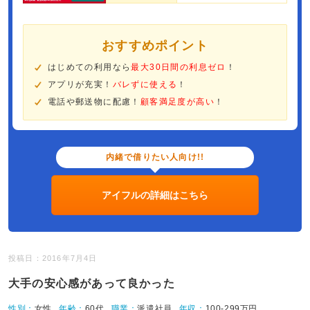
おすすめポイント
はじめての利用なら
最大30日間の利息ゼロ
！
アプリが充実！
バレずに使える
！
電話や郵送物に配慮！
顧客満足度が高い
！
内緒で借りたい人向け!!
アイフルの詳細はこちら
投稿日：2016年7月4日
大手の安心感があって良かった
性別：
女性
年齢：
60代
職業：
派遣社員
年収：
100-299万円