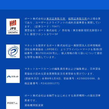
マネットカードローンの編集責任者および編集者は、日本貸金
業協会の定める貸金業務取扱主任者登録を受けています。
(登録年月日：令和8年1月9日、登録番号：K250020096、合
格証書番号：F241000177)
ポート株式会社は金融庁をはじめとする政府機関への届出済事
業者です。
適格機関投資家