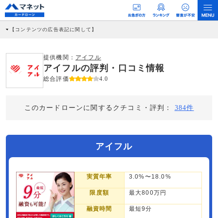
【コンテンツの広告表記に関して】
本コンテンツには、紹介している商品・商材の広告（リンク）を含む場合がありま
す。 これらの広告を経由して読者が企業ホームページを訪れ、成約が発生すると弊
社に対して企業から紹介報酬が支払われるという収益モデルです。 ただし、特定の
提供機関：
アイフル
商品を根拠なくPRするものではなく、当編集部の調査／ユーザーへの口コミ収集な
アイフルの評判・口コミ情報
どに基づき、公平性を担保した情報提供を行っています。
>提携企業一覧
総合評価
4.0
このカードローンに関するクチコミ・評判：
384件
アイフル
実質年率
3.0%〜18.0%
限度額
最大800万円
融資時間
最短9分