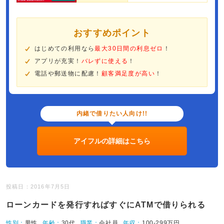
おすすめポイント
はじめての利用なら
最大30日間の利息ゼロ
！
アプリが充実！
バレずに使える
！
電話や郵送物に配慮！
顧客満足度が高い
！
内緒で借りたい人向け!!
アイフルの詳細はこちら
投稿日：2016年7月5日
ローンカードを発行すればすぐにATMで借りられる
性別：
男性
年齢：
30代
職業：
会社員
年収：
100-299万円