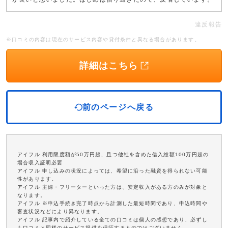
違反報告
※口コミの内容は現在のサービス内容や貸付条件と異なる場合があります。
詳細はこちら
前のページへ戻る
アイフル 利用限度額が50万円超、且つ他社を含めた借入総額100万円超の
場合収入証明必要
アイフル 申し込みの状況によっては、希望に沿った融資を得られない可能
性があります。
アイフル 主婦・フリーターといった方は、安定収入がある方のみが対象と
なります。
アイフル ※申込手続き完了時点から計測した最短時間であり、申込時間や
審査状況などにより異なります。
アイフル 記事内で紹介している全ての口コミは個人の感想であり、必ずし
も口コミと同様のサービス提供を保証するものではございません。