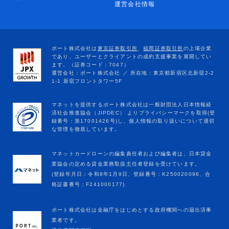
ー
運営会社情報
マネットカードローンの編集責任者および編集者は、日本貸金
業協会の定める貸金業務取扱主任者登録を受けています。
(登録年月日：令和8年1月9日、登録番号：K250020096、合
格証書番号：F241000177)
ポート株式会社は金融庁をはじめとする政府機関への届出済事
業者です。