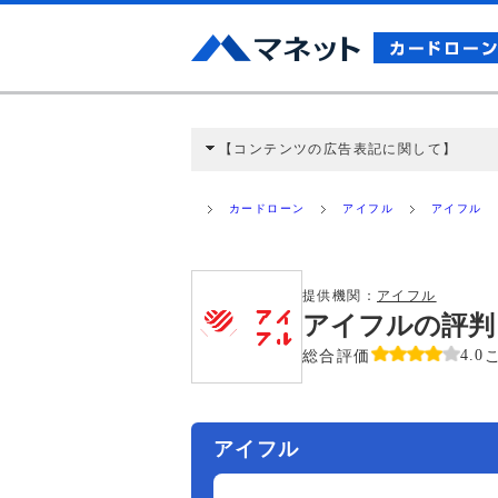
【コンテンツの広告表記に関して】
本コンテンツには、紹介している商品・商材
と弊社に対して企業から紹介報酬が支払われ
カードローン
アイフル
アイフル
ミ収集などに基づき、公平性を担保した情
>提携企業一覧
提供機関：
アイフル
アイフルの評判
総合評価
4.0
アイフル