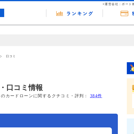
>運営会社：ポート
の広告（リンク）を含む場合があります。 これらの広告を経由して読者
るという収益モデルです。 ただし、特定の商品を根拠なくPRするもので
口コミ
報提供を行っています。
・口コミ情報
このカードローンに関するクチコミ・評判：
384件