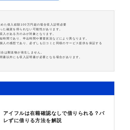
含めた借入総額100万円超の場合収入証明必要
沿った融資を得られない可能性があります。
定収入がある方のみが対象となります。
最短時間であり、申込時間や審査状況などにより異なります。
は個人の感想であり、必ずしも口コミと同様のサービス提供を保証する
場合は郵送物が発生しません。
証明書以外にも収入証明書が必要となる場合があります。
アイフルは在籍確認なしで借りられる？バ
レずに借りる方法を解説