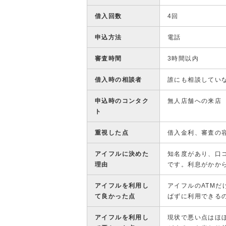
借入回数
4回
申込方法
電話
審査時間
3時間以内
借入時の相談者
誰にも相談してい
申込時のコンタク
無人店舗への来店
ト
重視した点
借入金利、審査の
アイフルに決めた
知名度があり、口
理由
です。利息がかか
アイフルを利用し
アイフルのATMだ
て良かった点
ばずに利用できる
アイフルを利用し
現状で悪い点はほ