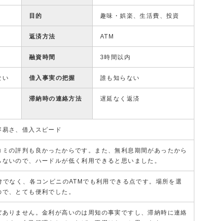
目的
趣味・娯楽、生活費、投資
返済方法
ATM
融資時間
3時間以内
ない
借入事実の把握
誰も知らない
滞納時の連絡方法
遅延なく返済
容易さ、借入スピード
コミの評判も良かったからです。また、無利息期間があったから
らないので、ハードルが低く利用できると思いました。
けでなく、各コンビニのATMでも利用できる点です。場所を選
ので、とても便利でした。
ぼありません。金利が高いのは周知の事実ですし、滞納時に連絡