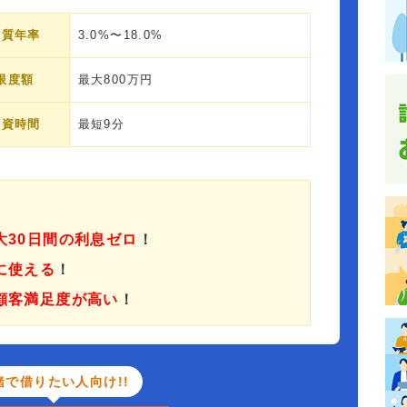
実質年率
3.0%〜18.0%
限度額
最大800万円
融資時間
最短9分
大30日間の利息ゼロ
！
に使える
！
顧客満足度が高い
！
緒で借りたい人向け!!