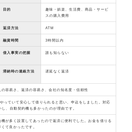
目的
趣味・娯楽、生活費、商品・サービ
スの購入費用
返済方法
ATM
融資時間
3時間以内
借入事実の把握
誰も知らない
滞納時の連絡方法
遅延なく返済
入の容易さ、返済の容易さ、会社の知名度・信頼性
もやっていて安心して借りられると思い、申込をしました。対応
多いし、自動契約機も多かったのが理由です。
約機が多く設置してあったので返済に便利でした。お金を借りる
早くて良かったです。