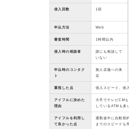
借入回数
1回
申込方法
Web
審査時間
1時間以内
借入時の相談者
誰にも相談して
いない
申込時のコンタク
無人店舗への来
ト
店
重視した点
借入スピード、借
アイフルに決めた
大手でテレビCM
理由
しているATMも
アイフルを利用し
通勤途中に自動契
て良かった点
までのスピードも