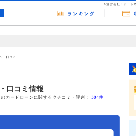
>運営会社：ポート
の広告（リンク）を含む場合があります。 これらの広告を経由して読者
るという収益モデルです。 ただし、特定の商品を根拠なくPRするもので
口コミ
報提供を行っています。
・口コミ情報
このカードローンに関するクチコミ・評判：
384件