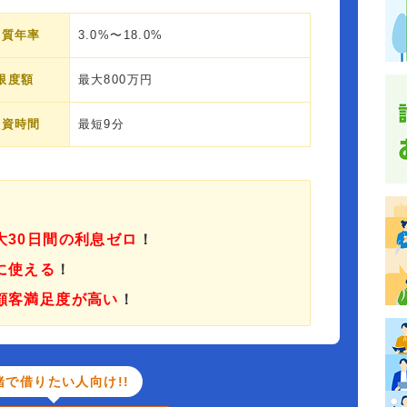
実質年率
3.0%〜18.0%
限度額
最大800万円
融資時間
最短9分
大30日間の利息ゼロ
！
に使える
！
顧客満足度が高い
！
緒で借りたい人向け!!