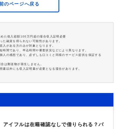
前のページへ戻る
含めた借入総額100万円超の場合収入証明必要
沿った融資を得られない可能性があります。
定収入がある方のみが対象となります。
最短時間であり、申込時間や審査状況などにより異なります。
は個人の感想であり、必ずしも口コミと同様のサービス提供を保証する
場合は郵送物が発生しません。
証明書以外にも収入証明書が必要となる場合があります。
アイフルは在籍確認なしで借りられる？バ