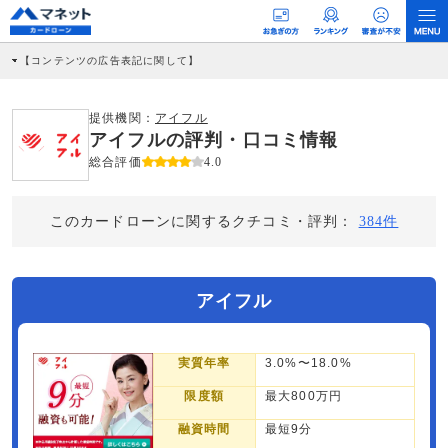
【コンテンツの広告表記に関して】
本コンテンツには、紹介している商品・商材の広告（リンク）を含む場合がありま
す。 これらの広告を経由して読者が企業ホームページを訪れ、成約が発生すると弊
社に対して企業から紹介報酬が支払われるという収益モデルです。 ただし、特定の
提供機関：
アイフル
商品を根拠なくPRするものではなく、当編集部の調査／ユーザーへの口コミ収集な
アイフルの評判・口コミ情報
どに基づき、公平性を担保した情報提供を行っています。
>提携企業一覧
総合評価
4.0
このカードローンに関するクチコミ・評判：
384件
アイフル
実質年率
3.0%〜18.0%
限度額
最大800万円
融資時間
最短9分