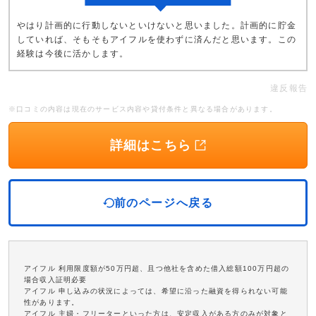
やはり計画的に行動しないといけないと思いました。計画的に貯金
していれば、そもそもアイフルを使わずに済んだと思います。この
経験は今後に活かします。
違反報告
※口コミの内容は現在のサービス内容や貸付条件と異なる場合があります。
詳細はこちら
前のページへ戻る
アイフル 利用限度額が50万円超、且つ他社を含めた借入総額100万円超の
場合収入証明必要
アイフル 申し込みの状況によっては、希望に沿った融資を得られない可能
性があります。
アイフル 主婦・フリーターといった方は、安定収入がある方のみが対象と