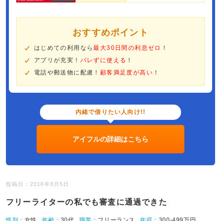
おすすめポイント
はじめての利用なら
最大30日間の利息ゼロ
！
アプリが充実！
バレずに使える
！
電話や郵送物に配慮！
顧客満足度が高い
！
内緒で借りたい人向け!!
アイフルの詳細はこちら
投稿日：2016年8月5日
フリーライターの私でも審査に通過できた
性別：
女性
年齢：
30代
職業：
フリーランス
年収：
300-499万円