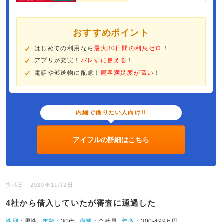
おすすめポイント
はじめての利用なら
最大30日間の利息ゼロ
！
アプリが充実！
バレずに使える
！
電話や郵送物に配慮！
顧客満足度が高い
！
内緒で借りたい人向け!!
アイフルの詳細はこちら
投稿日：2020年11月2日
4社から借入していたが審査に通過した
性別：
男性
年齢：
30代
職業：
会社員
年収：
300-499万円