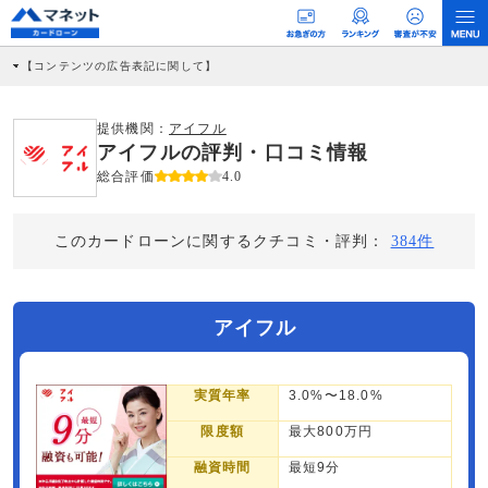
【コンテンツの広告表記に関して】
本コンテンツには、紹介している商品・商材の広告（リンク）を含む場合がありま
す。 これらの広告を経由して読者が企業ホームページを訪れ、成約が発生すると弊
社に対して企業から紹介報酬が支払われるという収益モデルです。 ただし、特定の
提供機関：
アイフル
商品を根拠なくPRするものではなく、当編集部の調査／ユーザーへの口コミ収集な
アイフルの評判・口コミ情報
どに基づき、公平性を担保した情報提供を行っています。
>提携企業一覧
総合評価
4.0
このカードローンに関するクチコミ・評判：
384件
アイフル
実質年率
3.0%〜18.0%
限度額
最大800万円
融資時間
最短9分