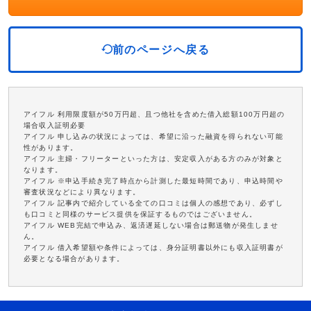
前のページへ戻る
アイフル 利用限度額が50万円超、且つ他社を含めた借入総額100万円超の
場合収入証明必要
アイフル 申し込みの状況によっては、希望に沿った融資を得られない可能
性があります。
アイフル 主婦・フリーターといった方は、安定収入がある方のみが対象と
なります。
アイフル ※申込手続き完了時点から計測した最短時間であり、申込時間や
審査状況などにより異なります。
アイフル 記事内で紹介している全ての口コミは個人の感想であり、必ずし
も口コミと同様のサービス提供を保証するものではございません。
アイフル WEB完結で申込み、返済遅延しない場合は郵送物が発生しませ
ん。
アイフル 借入希望額や条件によっては、身分証明書以外にも収入証明書が
必要となる場合があります。