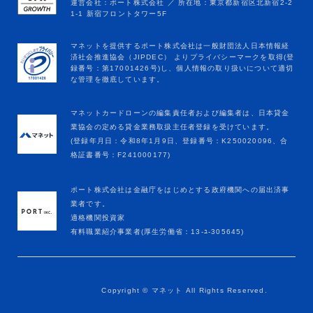
マネットカードローンの編集責任者および編集者は、日本貸金
業協会の定める貸金業務取扱主任者登録を受けています。
(登録年月日：令和8年1月9日、登録番号：K250020096、合
格証書番号：F241000177)
ポート株式会社は金融庁をはじめとする政府機関への届出済事
業者です。
適格機関投資家
有料職業紹介事業者(厚生労働省：13-ﾕ-305645)