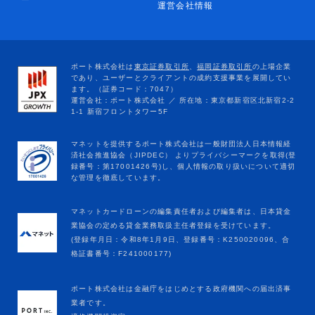
ー
運営会社情報
マネットカードローンの編集責任者および編集者は、日本貸金
業協会の定める貸金業務取扱主任者登録を受けています。
(登録年月日：令和8年1月9日、登録番号：K250020096、合
格証書番号：F241000177)
ポート株式会社は金融庁をはじめとする政府機関への届出済事
業者です。