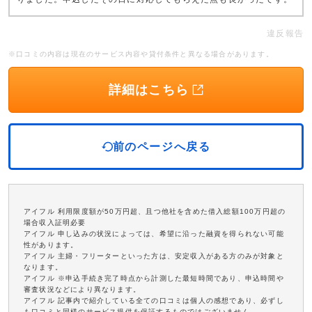
違反報告
※口コミの内容は現在のサービス内容や貸付条件と異なる場合があります。
詳細はこちら
前のページへ戻る
アイフル 利用限度額が50万円超、且つ他社を含めた借入総額100万円超の
場合収入証明必要
アイフル 申し込みの状況によっては、希望に沿った融資を得られない可能
性があります。
アイフル 主婦・フリーターといった方は、安定収入がある方のみが対象と
なります。
アイフル ※申込手続き完了時点から計測した最短時間であり、申込時間や
審査状況などにより異なります。
アイフル 記事内で紹介している全ての口コミは個人の感想であり、必ずし
も口コミと同様のサービス提供を保証するものではございません。