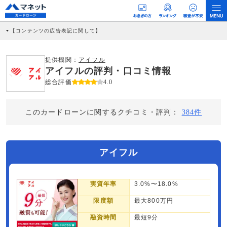
【コンテンツの広告表記に関して】
本コンテンツには、紹介している商品・商材の広告（リンク）を含む場合がありま
す。 これらの広告を経由して読者が企業ホームページを訪れ、成約が発生すると弊
社に対して企業から紹介報酬が支払われるという収益モデルです。 ただし、特定の
提供機関：
アイフル
商品を根拠なくPRするものではなく、当編集部の調査／ユーザーへの口コミ収集な
アイフルの評判・口コミ情報
どに基づき、公平性を担保した情報提供を行っています。
>提携企業一覧
総合評価
4.0
このカードローンに関するクチコミ・評判：
384件
アイフル
実質年率
3.0%〜18.0%
限度額
最大800万円
融資時間
最短9分