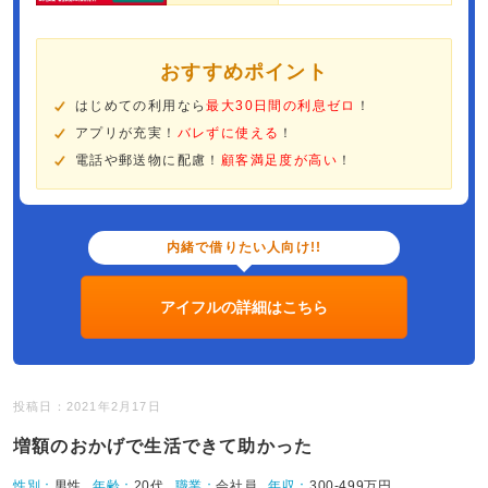
おすすめポイント
はじめての利用なら
最大30日間の利息ゼロ
！
アプリが充実！
バレずに使える
！
電話や郵送物に配慮！
顧客満足度が高い
！
内緒で借りたい人向け!!
アイフルの詳細はこちら
投稿日：2021年2月17日
増額のおかげで生活できて助かった
性別：
男性
年齢：
20代
職業：
会社員
年収：
300-499万円