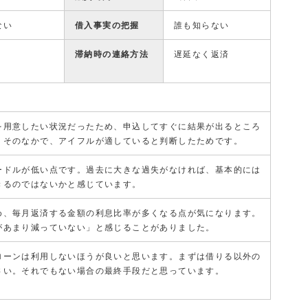
ない
借入事実の把握
誰も知らない
滞納時の連絡方法
遅延なく返済
を用意したい状況だったため、申込してすぐに結果が出るところ
。そのなかで、アイフルが適していると判断したためです。
ードルが低い点です。過去に大きな過失がなければ、基本的には
きるのではないかと感じています。
め、毎月返済する金額の利息比率が多くなる点が気になります。
があまり減っていない」と感じることがありました。
ローンは利用しないほうが良いと思います。まずは借りる以外の
さい。それでもない場合の最終手段だと思っています。