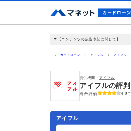
【コンテンツの広告表記に関して】
本コンテンツには、紹介している商品・商材
と弊社に対して企業から紹介報酬が支払われ
カードローン
アイフル
アイフル
ミ収集などに基づき、公平性を担保した情
>提携企業一覧
提供機関：
アイフル
アイフルの評判
総合評価
4.0
アイフル