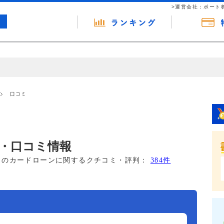
>運営会社：ポート
の広告（リンク）を含む場合があります。 これらの広告を経由して読者
るという収益モデルです。 ただし、特定の商品を根拠なくPRするもので
口コミ
報提供を行っています。
・口コミ情報
このカードローンに関するクチコミ・評判：
384件