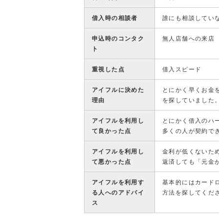
借入時の相談者
誰にも相談してい
申込時のコンタク
無人店舗への来店
ト
重視した点
借入スピード
アイフルに決めた
とにかく早くお金
理由
を探していました
アイフルを利用し
とにかく借入のハ
て良かった点
多くの人が契約で
アイフルを利用し
金利が低くないた
て悪かった点
返済しても「元金
アイフルを利用す
基本的にはカード
る人へのアドバイ
方法を探してくだ
ス