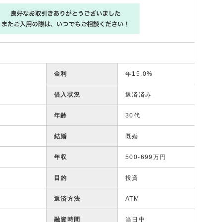
金利
年15.0%
借入状況
返済済み
年齢
30代
結婚
既婚
年収
500-699万円
目的
投資
返済方法
ATM
融資時間
当日中