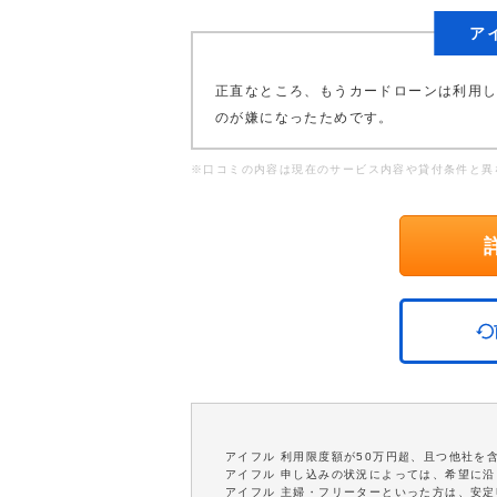
ア
正直なところ、もうカードローンは利用
のが嫌になったためです。
※口コミの内容は現在のサービス内容や貸付条件と異
アイフル 利用限度額が50万円超、且つ他社を
アイフル 申し込みの状況によっては、希望に
アイフル 主婦・フリーターといった方は、安