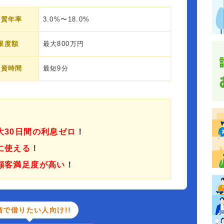
実質年率
3.0%〜18.0%
限度額
最大800万円
融資時間
最短9分
大30日間の利息ゼロ
！
に使える
！
顧客満足度が高い
！
緒で借りたい人向け!!