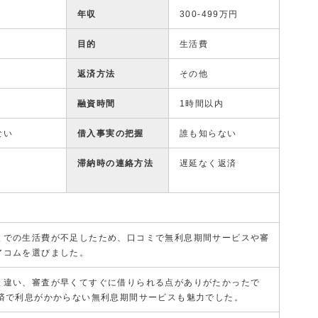
年収
300-499万円
目的
生活費
返済方法
その他
融資時間
1時間以内
ない
借入事実の把握
誰も知らない
滞納時の連絡方法
遅延なく返済
までの生活費が不足したため、口コミで無利息期間サービスや審
アコムを選びました。
と違い、審査が早くてすぐに借りられる点がありがたかったで
返済で利息がかからない無利息期間サービスも魅力でした。