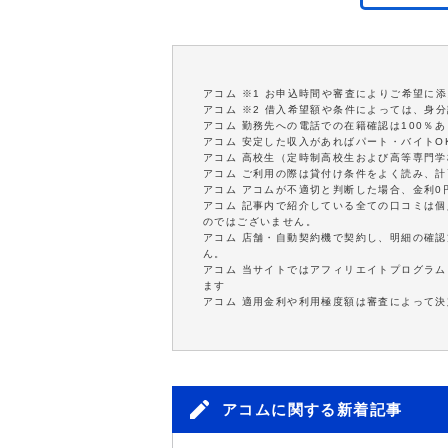
アコム ※1 お申込時間や審査によりご希望に
アコム ※2 借入希望額や条件によっては、身
アコム 勤務先への電話での在籍確認は100％
アコム 安定した収入があればパート・バイトO
アコム 高校生（定時制高校生および高等専門
アコム ご利用の際は貸付け条件をよく読み、
アコム アコムが不適切と判断した場合、金利
アコム 記事内で紹介している全ての口コミは
のではございません。
アコム 店舗・自動契約機で契約し、明細の確認
ん。
アコム 当サイトではアフィリエイトプログラム
ます
アコム 適用金利や利用極度額は審査によって決
アコムに関する新着記事