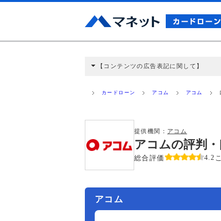
【コンテンツの広告表記に関して】
本コンテンツには、紹介している商品・商材
と弊社に対して企業から紹介報酬が支払われ
カードローン
アコム
アコム
ミ収集などに基づき、公平性を担保した情
>提携企業一覧
提供機関：
アコム
アコムの評判・
総合評価
4.2
アコム