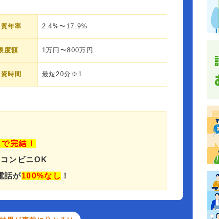
実質年率
2.4%〜17.9%
限度額
1万円〜800万円
融資時間
最短20分※1
」で完結！
でコンビニOK
電話が
100%なし
！