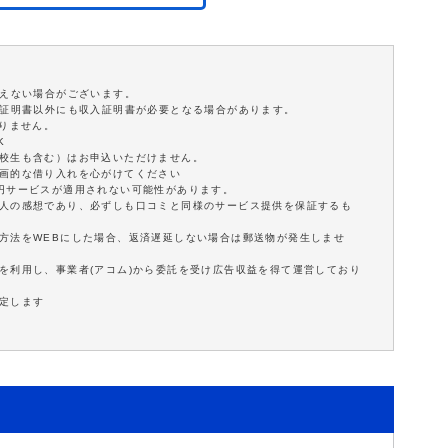
添えない場合がございます。
分証明書以外にも収入証明書が必要となる場合があります。
ありません。
K
学校生も含む）はお申込いただけません。
計画的な借り入れを心がけてください
0円サービスが適用されない可能性があります。
個人の感想であり、必ずしも口コミと同様のサービス提供を保証するも
方法をWEBにした場合、返済遅延しない場合は郵送物が発生しませ
を利用し、事業者(アコム)から委託を受け広告収益を得て運営しており
定します