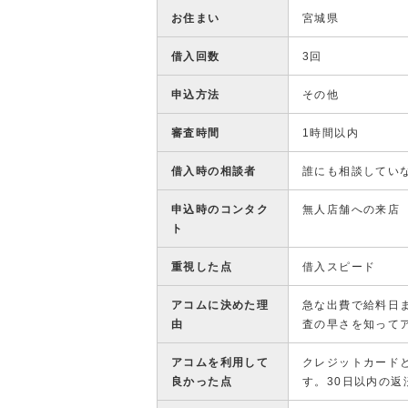
お住まい
宮城県
借入回数
3回
申込方法
その他
審査時間
1時間以内
借入時の相談者
誰にも相談してい
申込時のコンタク
無人店舗への来店
ト
重視した点
借入スピード
アコムに決めた理
急な出費で給料日
由
査の早さを知って
アコムを利用して
クレジットカード
良かった点
す。30日以内の