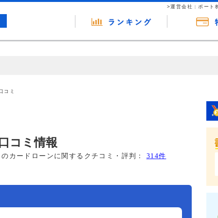
>運営会社：ポート
の広告（リンク）を含む場合があります。 これらの広告を経由して読者
るという収益モデルです。 ただし、特定の商品を根拠なくPRするもので
口コミ
報提供を行っています。
口コミ情報
このカードローンに関するクチコミ・評判：
314件