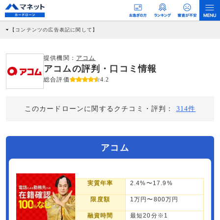
【コンテンツの広告表記に関して】
本コンテンツには、紹介している商品・商材の広告（リンク）を含む場合がありま
す。 これらの広告を経由して読者が企業ホームページを訪れ、成約が発生すると弊
社に対して企業から紹介報酬が支払われるという収益モデルです。 ただし、特定の
提供機関：
アコム
商品を根拠なくPRするものではなく、当編集部の調査／ユーザーへの口コミ収集な
アコムの評判・口コミ情報
どに基づき、公平性を担保した情報提供を行っています。
>提携企業一覧
総合評価
4.2
このカードローンに関するクチコミ・評判：
314件
アコム
実質年率
2.4%〜17.9%
限度額
1万円〜800万円
融資時間
最短20分※1