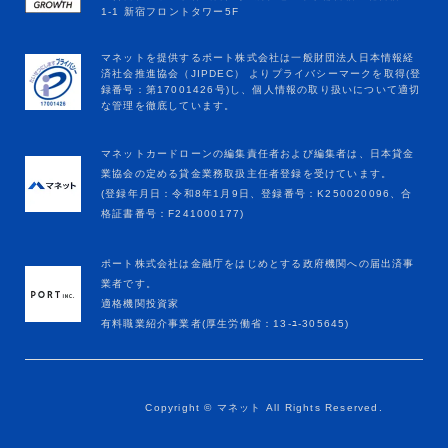
マネットカードローンの編集責任者および編集者は、日本貸金
業協会の定める貸金業務取扱主任者登録を受けています。
(登録年月日：令和8年1月9日、登録番号：K250020096、合
格証書番号：F241000177)
ポート株式会社は金融庁をはじめとする政府機関への届出済事
業者です。
適格機関投資家
有料職業紹介事業者(厚生労働省：13-ﾕ-305645)