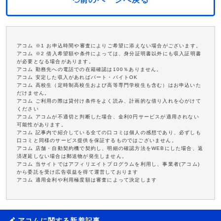
アコム ※1 お申込時間や審査によりご希望に添えない場合がございます。
アコム ※2 借入希望額や条件によっては、身分証明書以外にも収入証明書
が必要となる場合があります。
アコム 勤務先への電話での在籍確認は100％ありません。
アコム 安定した収入があればパート・バイトOK
アコム 高校生（定時制高校生および高等専門学校生も含む）はお申込いた
だけません。
アコム ご利用の際は貸付け条件をよく読み、計画的な借り入れを心がけて
ください
アコム アコムが不適切と判断した場合、金利0円サービスが適用されない
可能性があります。
アコム 記事内で紹介している全ての口コミは個人の感想であり、必ずしも
口コミと同様のサービス提供を保証するものではございません。
アコム 店舗・自動契約機で契約し、明細の確認方法をWEBにした場合、返
済遅延しない場合は郵送物が発生しません。
アコム 当サイトではアフィリエイトプログラムを利用し、事業者(アコム)
から委託を受け広告収益を得て運営しております
アコム 適用金利や利用極度額は審査によって決定します
アコムに関する新着記事