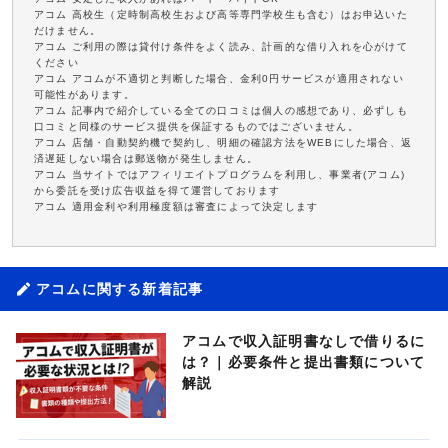
アコム 高校生（定時制高校生および高等専門学校生も含む）はお申込いた
だけません。
アコム ご利用の際は貸付け条件をよく読み、計画的な借り入れを心がけて
ください
アコム アコムが不適切と判断した場合、金利0円サービスが適用されない
可能性があります。
アコム 記事内で紹介している全ての口コミは個人の感想であり、必ずしも
口コミと同様のサービス提供を保証するものではございません。
アコム 店舗・自動契約機で契約し、明細の確認方法をWEBにした場合、返
済遅延しない場合は郵送物が発生しません。
アコム 当サイトではアフィリエイトプログラムを利用し、事業者(アコム)
から委託を受け広告収益を得て運営しております
アコム 適用金利や利用極度額は審査によって決定します
アコムに関する新着記事
アコムで収入証明書なしで借りるに
は？｜必要条件と提出書類について
解説