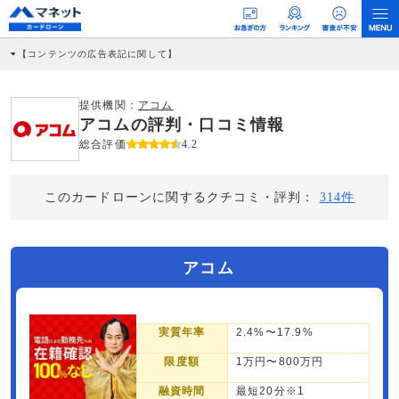
【コンテンツの広告表記に関して】
本コンテンツには、紹介している商品・商材の広告（リンク）を含む場合がありま
す。 これらの広告を経由して読者が企業ホームページを訪れ、成約が発生すると弊
社に対して企業から紹介報酬が支払われるという収益モデルです。 ただし、特定の
提供機関：
アコム
商品を根拠なくPRするものではなく、当編集部の調査／ユーザーへの口コミ収集な
アコムの評判・口コミ情報
どに基づき、公平性を担保した情報提供を行っています。
>提携企業一覧
総合評価
4.2
このカードローンに関するクチコミ・評判：
314件
アコム
実質年率
2.4%〜17.9%
限度額
1万円〜800万円
融資時間
最短20分※1