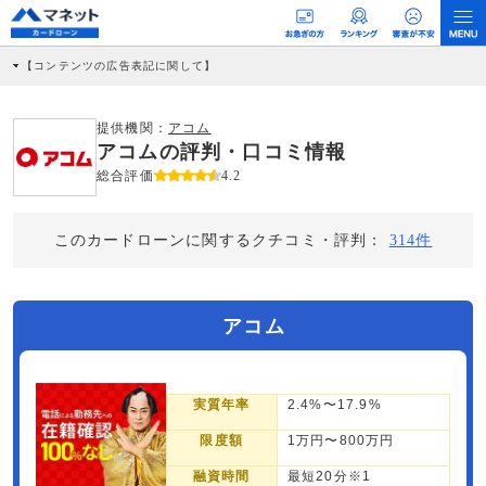
【コンテンツの広告表記に関して】
本コンテンツには、紹介している商品・商材の広告（リンク）を含む場合がありま
す。 これらの広告を経由して読者が企業ホームページを訪れ、成約が発生すると弊
社に対して企業から紹介報酬が支払われるという収益モデルです。 ただし、特定の
提供機関：
アコム
商品を根拠なくPRするものではなく、当編集部の調査／ユーザーへの口コミ収集な
アコムの評判・口コミ情報
どに基づき、公平性を担保した情報提供を行っています。
>提携企業一覧
総合評価
4.2
このカードローンに関するクチコミ・評判：
314件
アコム
実質年率
2.4%〜17.9%
限度額
1万円〜800万円
融資時間
最短20分※1