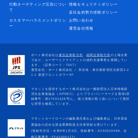
行動ターゲティング広告につい
情報セキュリティポリシー
て
反社会的勢力排除ポリシー
カスタマーハラスメントポリシ
お問い合わせ
ー
運営会社情報
マネットカードローンの編集責任者および編集者は、日本貸金
業協会の定める貸金業務取扱主任者登録を受けています。
(登録年月日：令和8年1月9日、登録番号：K250020096、合
格証書番号：F241000177)