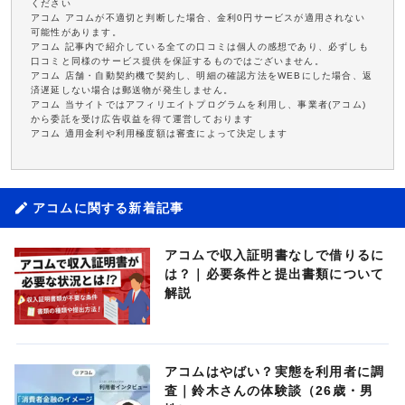
ください
アコム アコムが不適切と判断した場合、金利0円サービスが適用されない
可能性があります。
アコム 記事内で紹介している全ての口コミは個人の感想であり、必ずしも
口コミと同様のサービス提供を保証するものではございません。
アコム 店舗・自動契約機で契約し、明細の確認方法をWEBにした場合、返
済遅延しない場合は郵送物が発生しません。
アコム 当サイトではアフィリエイトプログラムを利用し、事業者(アコム)
から委託を受け広告収益を得て運営しております
アコム 適用金利や利用極度額は審査によって決定します
アコムに関する新着記事
アコムで収入証明書なしで借りるに
は？｜必要条件と提出書類について
解説
アコムはやばい？実態を利用者に調
査｜鈴木さんの体験談（26歳・男