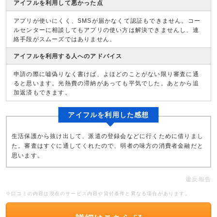
アイフルを利用して悪かった点
アプリが使いにくく、SMSが届かなくて認証もできません。コー
ルセンターに相談してもアプリの使い方は解決できませんし、連
絡手段がスムーズではありません。
アイフルを利用する人へのアドバイス
申請の際に嘘偽りなく書けば、よほどのことがない限り審査に通
ると思います。光熱費の滞納があっても平気でした。あとから追
加返済もできます。
アイフルを利用した感想
生活保護から抜け出して、派遣の登録会などに行くために借りまし
た。審査はすぐに通してくれたので、弱者の味方の消費者金融だと
思います。
違反報告
※口コミの内容は現在のサービス内容や貸付条件と異なる場合があります。