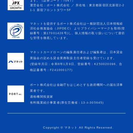
マネットカードローンの編集責任者および編集者は、日本貸金
業協会の定める貸金業務取扱主任者登録を受けています。
(登録年月日：令和8年1月9日、登録番号：K250020096、合
格証書番号：F241000177)
ポート株式会社は金融庁をはじめとする政府機関への届出済事
業者です。
適格機関投資家
有料職業紹介事業者(厚生労働省：13-ﾕ-305645)