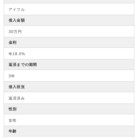
アイフル
借入金額
30万円
金利
年18.0%
返済までの期間
3年
借入状況
返済済み
性別
女性
年齢