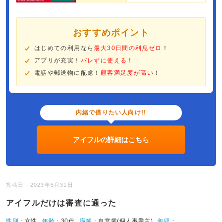
おすすめポイント
はじめての利用なら
最大30日間の利息ゼロ
！
アプリが充実！
バレずに使える
！
電話や郵送物に配慮！
顧客満足度が高い
！
内緒で借りたい人向け!!
アイフルの詳細はこちら
投稿日：2023年5月31日
アイフルだけは審査に通った
性別：
女性
年齢：
30代
職業：
自営業(個人事業主)
年収：