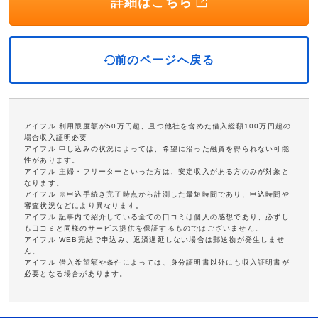
詳細はこちら
前のページへ戻る
アイフル 利用限度額が50万円超、且つ他社を含めた借入総額100万円超の
場合収入証明必要
アイフル 申し込みの状況によっては、希望に沿った融資を得られない可能
性があります。
アイフル 主婦・フリーターといった方は、安定収入がある方のみが対象と
なります。
アイフル ※申込手続き完了時点から計測した最短時間であり、申込時間や
審査状況などにより異なります。
アイフル 記事内で紹介している全ての口コミは個人の感想であり、必ずし
も口コミと同様のサービス提供を保証するものではございません。
アイフル WEB完結で申込み、返済遅延しない場合は郵送物が発生しませ
ん。
アイフル 借入希望額や条件によっては、身分証明書以外にも収入証明書が
必要となる場合があります。