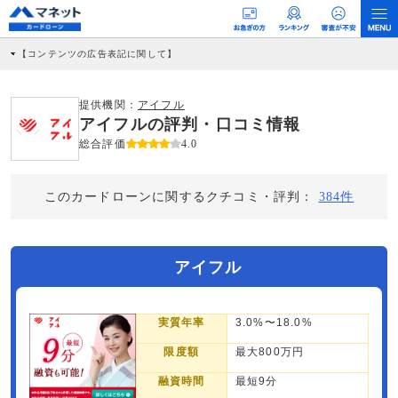
【コンテンツの広告表記に関して】
本コンテンツには、紹介している商品・商材の広告（リンク）を含む場合がありま
す。 これらの広告を経由して読者が企業ホームページを訪れ、成約が発生すると弊
社に対して企業から紹介報酬が支払われるという収益モデルです。 ただし、特定の
提供機関：
アイフル
商品を根拠なくPRするものではなく、当編集部の調査／ユーザーへの口コミ収集な
アイフルの評判・口コミ情報
どに基づき、公平性を担保した情報提供を行っています。
>提携企業一覧
総合評価
4.0
このカードローンに関するクチコミ・評判：
384件
アイフル
実質年率
3.0%〜18.0%
限度額
最大800万円
融資時間
最短9分