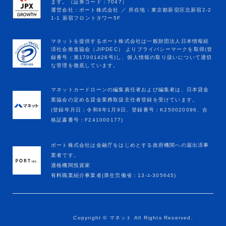
マネットカードローンの編集責任者および編集者は、日本貸金
業協会の定める貸金業務取扱主任者登録を受けています。
(登録年月日：令和8年1月9日、登録番号：K250020096、合
格証書番号：F241000177)
ポート株式会社は金融庁をはじめとする政府機関への届出済事
業者です。
適格機関投資家
有料職業紹介事業者(厚生労働省：13-ﾕ-305645)