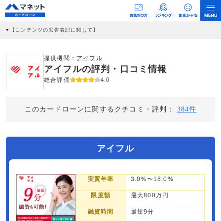
【コンテンツの広告表記に関して】
本コンテンツには、紹介している商品・商材の広告（リンク）を含む場合がありま
す。 これらの広告を経由して読者が企業ホームページを訪れ、成約が発生すると弊
社に対して企業から紹介報酬が支払われるという収益モデルです。 ただし、特定の
提供機関：
アイフル
商品を根拠なくPRするものではなく、当編集部の調査／ユーザーへの口コミ収集な
アイフルの評判・口コミ情報
どに基づき、公平性を担保した情報提供を行っています。
>提携企業一覧
総合評価
4.0
このカードローンに関するクチコミ・評判：
384件
アイフル
実質年率
3.0%〜18.0%
限度額
最大800万円
融資時間
最短9分