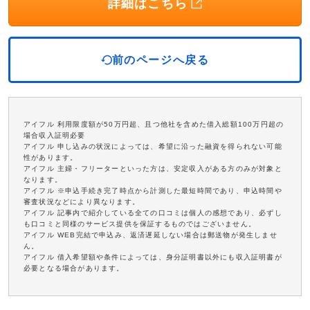
詳細はこちら
前のページへ戻る
アイフル 利用限度額が50万円超、且つ他社を含めた借入総額100万円超の
場合収入証明必要
アイフル 申し込みの状況によっては、希望に沿った融資を得られない可能
性があります。
アイフル 主婦・フリーターといった方は、安定収入がある方のみが対象と
なります。
アイフル ※申込手続き完了時点から計測した最短時間であり、申込時間や
審査状況などにより異なります。
アイフル 記事内で紹介している全ての口コミは個人の感想であり、必ずし
も口コミと同様のサービス提供を保証するものではございません。
アイフル WEB完結で申込み、返済遅延しない場合は郵送物が発生しませ
ん。
アイフル 借入希望額や条件によっては、身分証明書以外にも収入証明書が
必要となる場合があります。