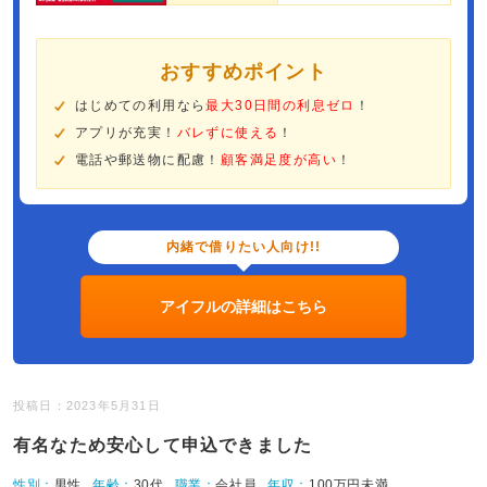
おすすめポイント
はじめての利用なら
最大30日間の利息ゼロ
！
アプリが充実！
バレずに使える
！
電話や郵送物に配慮！
顧客満足度が高い
！
内緒で借りたい人向け!!
アイフルの詳細はこちら
投稿日：2023年5月31日
有名なため安心して申込できました
性別：
男性
年齢：
30代
職業：
会社員
年収：
100万円未満