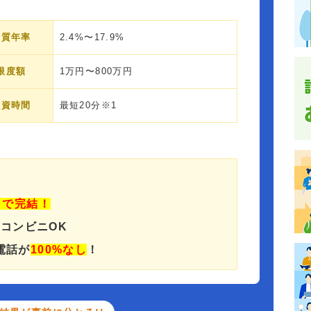
実質年率
2.4%〜17.9%
限度額
1万円〜800万円
融資時間
最短20分※1
」で完結！
でコンビニOK
電話が
100%なし
！