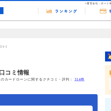
>運営会社：ポート
の広告（リンク）を含む場合があります。 これらの広告を経由して読者
るという収益モデルです。 ただし、特定の商品を根拠なくPRするもので
口コミ
報提供を行っています。
口コミ情報
このカードローンに関するクチコミ・評判：
314件