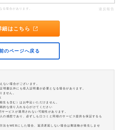
なる場合があります。
違反報告
詳細はこちら
前のページへ戻る
添えない場合がございます。
分証明書以外にも収入証明書が必要となる場合があります。
ありません。
K
学校生も含む）はお申込いただけません。
計画的な借り入れを心がけてください
0円サービスが適用されない可能性があります。
個人の感想であり、必ずしも口コミと同様のサービス提供を保証するも
方法をWEBにした場合、返済遅延しない場合は郵送物が発生しませ