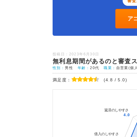
審査
ア
投稿日：2023年6月30日
無利息期間があるのと審査
性別：
男性
年齢：
20代
職業：
自営業(個
満足度：
(4.8 / 5.0)