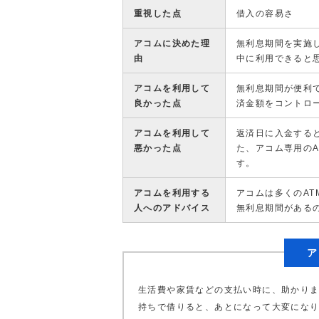
重視した点
借入の容易さ
アコムに決めた理
無利息期間を実施
由
中に利用できると
アコムを利用して
無利息期間が便利
良かった点
済金額をコントロ
アコムを利用して
返済日に入金する
悪かった点
た、アコム専用の
す。
アコムを利用する
アコムは多くのA
人へのアドバイス
無利息期間がある
ア
生活費や家賃などの支払い時に、助かり
持ちで借りると、あとになって大変にな