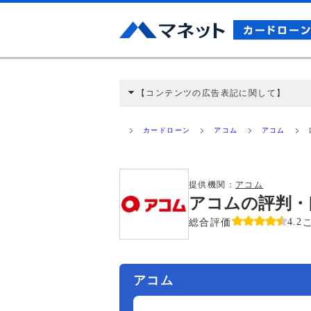
【コンテンツの広告表記に関して】
本コンテンツには、紹介している商品・商材
と弊社に対して企業から紹介報酬が支払われ
カードローン
アコム
アコム
ミ収集などに基づき、公平性を担保した情
>提携企業一覧
提供機関：
アコム
アコムの評判・
総合評価
4.2
アコム