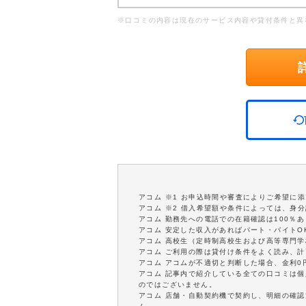
※口コミの内容は現在のサービス内容や貸付条件と異
アコム ※1 お申込時間や審査によりご希望に
アコム ※2 借入希望額や条件によっては、身
アコム 勤務先への電話での在籍確認は100％
アコム 安定した収入があればパート・バイトO
アコム 高校生（定時制高校生および高等専門
アコム ご利用の際は貸付け条件をよく読み、
アコム アコムが不適切と判断した場合、金利
アコム 記事内で紹介している全ての口コミは
のではございません。
アコム 店舗・自動契約機で契約し、明細の確認