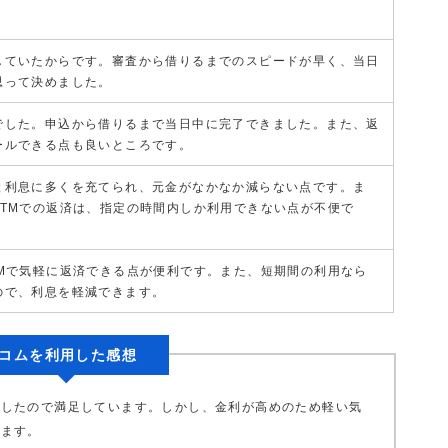
していたからです。審査から借りるまでのスピードが早く、当日
思って決めました。
でした。申込から借りるまで当日中に完了できました。また、返
ールできる点も良いところです。
と利息に多くを充てられ、元金がなかなか減らない点です。ま
ATMでの返済は、指定の時間内しか利用できない点が不便で
TMで気軽に返済できる点が便利です。また、短期間の利用なら
ので、利息を軽減できます。
コムを利用した感想
ましたので満足しています。しかし、金利が高めのため軽い気
ります。