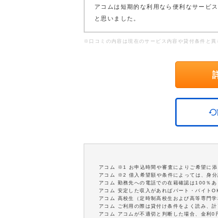
アコムは短期的な利用なら便利なサービ
と思いました。
※口コミの内容は現在のサービス内容や貸付条件と異
アコム ※1 お申込時間や審査によりご希望に
アコム ※2 借入希望額や条件によっては、身
アコム 勤務先への電話での在籍確認は100％
アコム 安定した収入があればパート・バイトO
アコム 高校生（定時制高校生および高等専門
アコム ご利用の際は貸付け条件をよく読み、
アコム アコムが不適切と判断した場合、金利