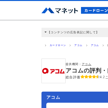
【コンテンツの広告表記に関して】
本コンテンツには、紹介している商品・商材
と弊社に対して企業から紹介報酬が支払われ
カードローン
アコム
アコム
ミ収集などに基づき、公平性を担保した情
>提携企業一覧
提供機関：
アコム
アコムの評判・
総合評価
4.2
アコム