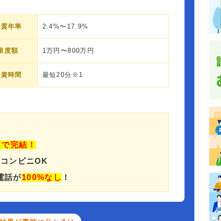
実質年率
2.4%〜17.9%
限度額
1万円〜800万円
融資時間
最短20分※1
」で完結！
でコンビニOK
電話が
100%なし
！