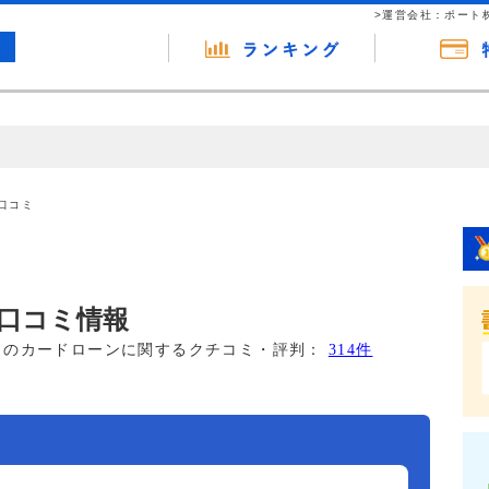
>運営会社：ポート
の広告（リンク）を含む場合があります。 これらの広告を経由して読者
るという収益モデルです。 ただし、特定の商品を根拠なくPRするもので
口コミ
報提供を行っています。
口コミ情報
このカードローンに関するクチコミ・評判：
314件