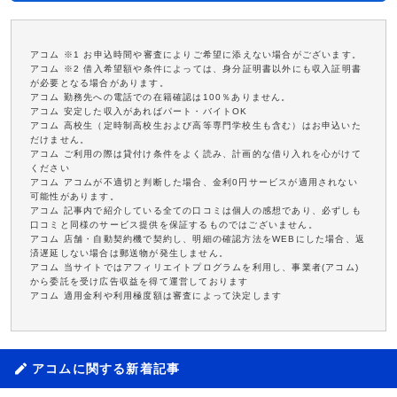
アコム ※1 お申込時間や審査によりご希望に添えない場合がございます。
アコム ※2 借入希望額や条件によっては、身分証明書以外にも収入証明書
が必要となる場合があります。
アコム 勤務先への電話での在籍確認は100％ありません。
アコム 安定した収入があればパート・バイトOK
アコム 高校生（定時制高校生および高等専門学校生も含む）はお申込いた
だけません。
アコム ご利用の際は貸付け条件をよく読み、計画的な借り入れを心がけて
ください
アコム アコムが不適切と判断した場合、金利0円サービスが適用されない
可能性があります。
アコム 記事内で紹介している全ての口コミは個人の感想であり、必ずしも
口コミと同様のサービス提供を保証するものではございません。
アコム 店舗・自動契約機で契約し、明細の確認方法をWEBにした場合、返
済遅延しない場合は郵送物が発生しません。
アコム 当サイトではアフィリエイトプログラムを利用し、事業者(アコム)
から委託を受け広告収益を得て運営しております
アコム 適用金利や利用極度額は審査によって決定します
アコムに関する新着記事