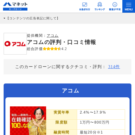
【コンテンツの広告表記に関して】
本コンテンツには、紹介している商品・商材の広告（リンク）を含む場合がありま
す。 これらの広告を経由して読者が企業ホームページを訪れ、成約が発生すると弊
社に対して企業から紹介報酬が支払われるという収益モデルです。 ただし、特定の
提供機関：
アコム
商品を根拠なくPRするものではなく、当編集部の調査／ユーザーへの口コミ収集な
アコムの評判・口コミ情報
どに基づき、公平性を担保した情報提供を行っています。
>提携企業一覧
総合評価
4.2
このカードローンに関するクチコミ・評判：
314件
アコム
実質年率
2.4%〜17.9%
限度額
1万円〜800万円
融資時間
最短20分※1