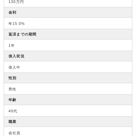
130万円
金利
年15.0%
返済までの期間
1年
借入状況
借入中
性別
男性
年齢
40代
職業
会社員