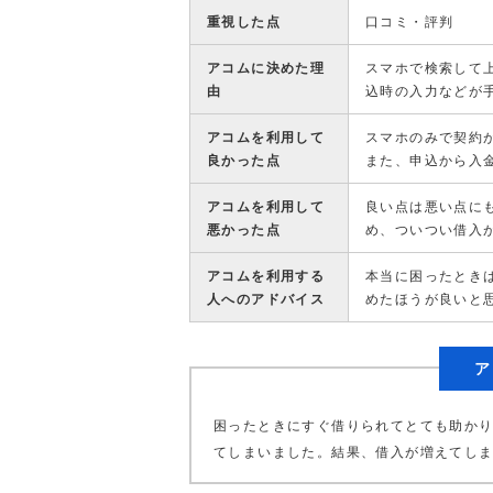
重視した点
口コミ・評判
アコムに決めた理
スマホで検索して
由
込時の入力などが
アコムを利用して
スマホのみで契約
良かった点
また、申込から入
アコムを利用して
良い点は悪い点に
悪かった点
め、ついつい借入
アコムを利用する
本当に困ったとき
人へのアドバイス
めたほうが良いと
ア
困ったときにすぐ借りられてとても助か
てしまいました。結果、借入が増えてし