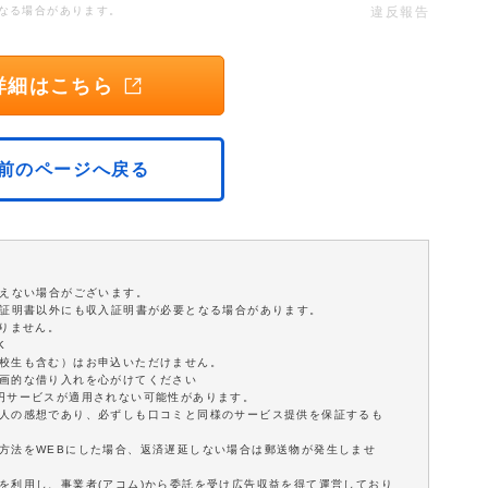
なる場合があります。
違反報告
詳細はこちら
前のページへ戻る
添えない場合がございます。
分証明書以外にも収入証明書が必要となる場合があります。
ありません。
K
学校生も含む）はお申込いただけません。
計画的な借り入れを心がけてください
0円サービスが適用されない可能性があります。
個人の感想であり、必ずしも口コミと同様のサービス提供を保証するも
方法をWEBにした場合、返済遅延しない場合は郵送物が発生しませ
を利用し、事業者(アコム)から委託を受け広告収益を得て運営しており