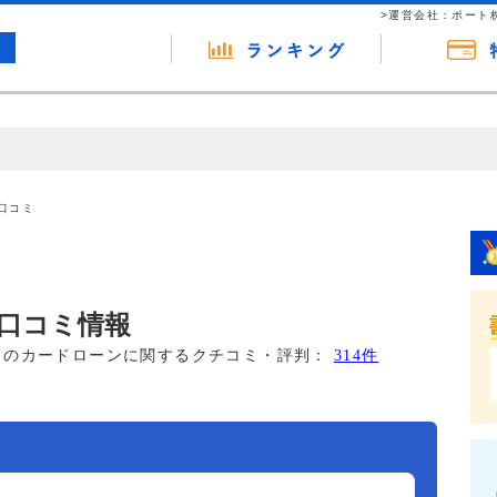
>運営会社：ポート
の広告（リンク）を含む場合があります。 これらの広告を経由して読者
るという収益モデルです。 ただし、特定の商品を根拠なくPRするもので
口コミ
報提供を行っています。
口コミ情報
このカードローンに関するクチコミ・評判：
314件