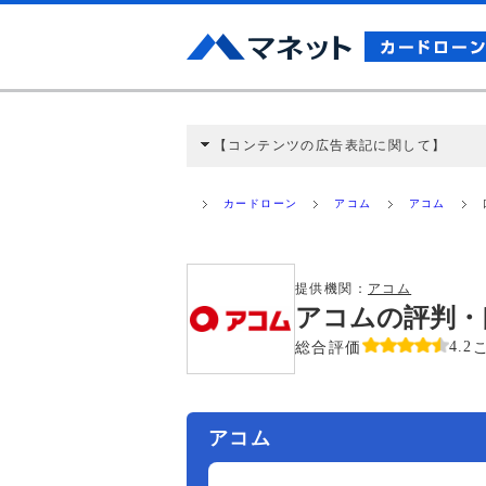
【コンテンツの広告表記に関して】
本コンテンツには、紹介している商品・商材
と弊社に対して企業から紹介報酬が支払われ
カードローン
アコム
アコム
ミ収集などに基づき、公平性を担保した情
>提携企業一覧
提供機関：
アコム
アコムの評判・
総合評価
4.2
アコム