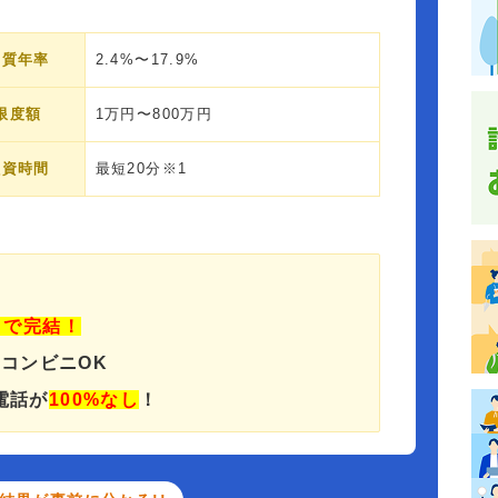
実質年率
2.4%〜17.9%
限度額
1万円〜800万円
融資時間
最短20分※1
」で完結！
でコンビニOK
電話が
100%なし
！