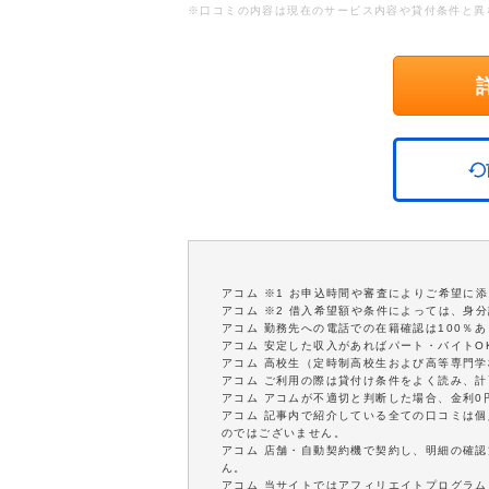
※口コミの内容は現在のサービス内容や貸付条件と異
アコム ※1 お申込時間や審査によりご希望に
アコム ※2 借入希望額や条件によっては、身
アコム 勤務先への電話での在籍確認は100％
アコム 安定した収入があればパート・バイトO
アコム 高校生（定時制高校生および高等専門
アコム ご利用の際は貸付け条件をよく読み、
アコム アコムが不適切と判断した場合、金利
アコム 記事内で紹介している全ての口コミは
のではございません。
アコム 店舗・自動契約機で契約し、明細の確認
ん。
アコム 当サイトではアフィリエイトプログラム