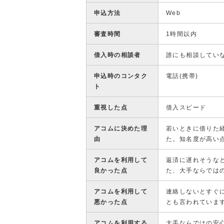
申込方法
Web
審査時間
1時間以内
借入時の相談者
誰にも相談してい
申込時のコンタク
電話(携帯)
ト
重視した点
借入スピード
アコムに決めた理
若いときに借りた
由
た。知名度が高い
アコムを利用して
返済に遅れそうな
良かった点
た、大手ならでは
アコムを利用して
連絡しないとすぐ
悪かった点
とも言われていま
アコムを利用する
大手ならではの安