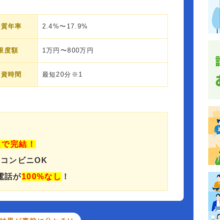
実質年率
2.4%〜17.9%
限度額
1万円〜800万円
融資時間
最短20分※1
」で完結！
でコンビニOK
電話が
100%なし
！