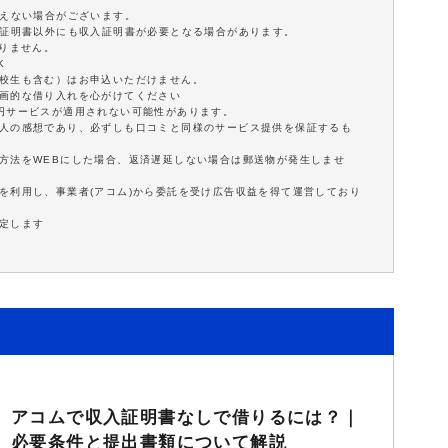
添えない場合がございます。
分証明書以外にも収入証明書が必要となる場合があります。
ありません。
K
学校生も含む）はお申込いただけません。
計画的な借り入れを心がけてください
0円サービスが適用されない可能性があります。
個人の感想であり、必ずしも口コミと同様のサービス提供を保証するも
方法をWEBにした場合、返済遅延しない場合は郵送物が発生しませ
を利用し、事業者(アコム)から委託を受け広告収益を得て運営しており
定します
アコムで収入証明書なしで借りるには？｜
必要条件と提出書類について解説