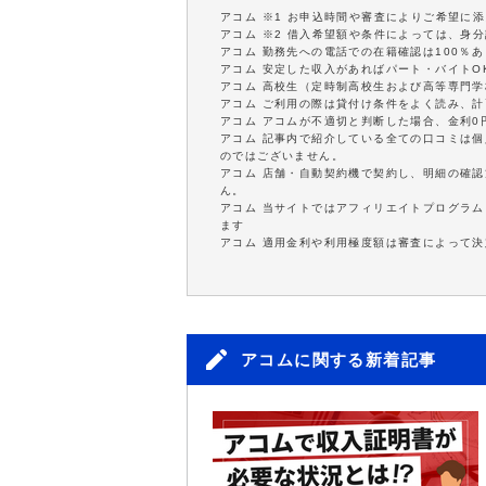
アコム ※1 お申込時間や審査によりご希望に
アコム ※2 借入希望額や条件によっては、身
アコム 勤務先への電話での在籍確認は100％
アコム 安定した収入があればパート・バイトO
アコム 高校生（定時制高校生および高等専門
アコム ご利用の際は貸付け条件をよく読み、
アコム アコムが不適切と判断した場合、金利
アコム 記事内で紹介している全ての口コミは
のではございません。
アコム 店舗・自動契約機で契約し、明細の確認
ん。
アコム 当サイトではアフィリエイトプログラム
ます
アコム 適用金利や利用極度額は審査によって決
アコムに関する新着記事