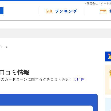
>運営会社：ポート
の広告（リンク）を含む場合があります。 これらの広告を経由して読者
るという収益モデルです。 ただし、特定の商品を根拠なくPRするもので
口コミ
報提供を行っています。
口コミ情報
このカードローンに関するクチコミ・評判：
314件