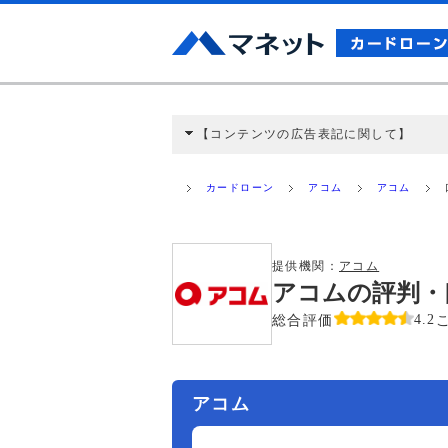
【コンテンツの広告表記に関して】
本コンテンツには、紹介している商品・商材
と弊社に対して企業から紹介報酬が支払われ
カードローン
アコム
アコム
ミ収集などに基づき、公平性を担保した情
>提携企業一覧
提供機関：
アコム
アコムの評判・
総合評価
4.2
アコム