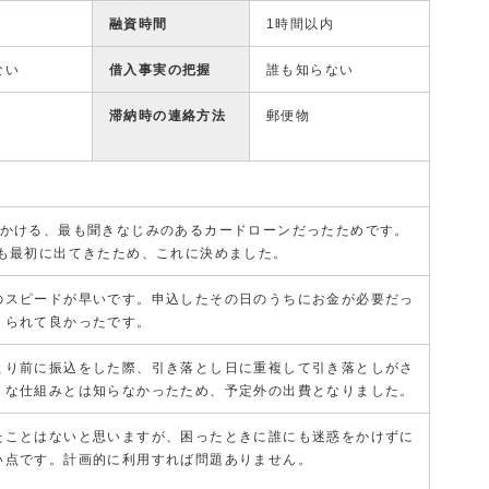
融資時間
1時間以内
ない
借入事実の把握
誰も知らない
滞納時の連絡方法
郵便物
見かける、最も聞きなじみのあるカードローンだったためです。
にも最初に出てきたため、これに決めました。
のスピードが早いです。申込したその日のうちにお金が必要だっ
りられて良かったです。
より前に振込をした際、引き落とし日に重複して引き落としがさ
うな仕組みとは知らなかったため、予定外の出費となりました。
たことはないと思いますが、困ったときに誰にも迷惑をかけずに
い点です。計画的に利用すれば問題ありません。