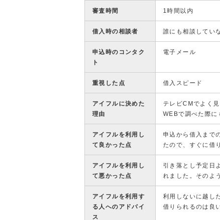
審査時間
1時間以内
借入時の相談者
誰にも相談してい
申込時のコンタク
電子メール
ト
重視した点
借入スピード
アイフルに決めた
テレビCMでよく
理由
WEBで調べた際
アイフルを利用し
申込から借入まで
て良かった点
たので、すぐに借
アイフルを利用し
引き落とし予定日
て悪かった点
れました。そのよ
アイフルを利用す
利用しないに越し
る人へのアドバイ
借りられるのは良
ス