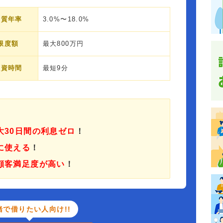
実質年率
3.0%〜18.0%
限度額
最大800万円
融資時間
最短9分
大30日間の利息ゼロ
！
に使える
！
顧客満足度が高い
！
緒で借りたい人向け!!