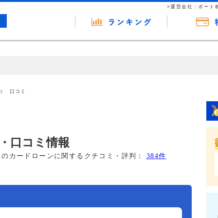
>運営会社：ポート
の広告（リンク）を含む場合があります。 これらの広告を経由して読者
るという収益モデルです。 ただし、特定の商品を根拠なくPRするもので
口コミ
報提供を行っています。
・口コミ情報
このカードローンに関するクチコミ・評判：
384件