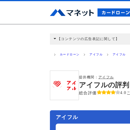
【コンテンツの広告表記に関して】
本コンテンツには、紹介している商品・商材
と弊社に対して企業から紹介報酬が支払われ
カードローン
アイフル
アイフル
ミ収集などに基づき、公平性を担保した情
>提携企業一覧
提供機関：
アイフル
アイフルの評判
総合評価
4.0
アイフル