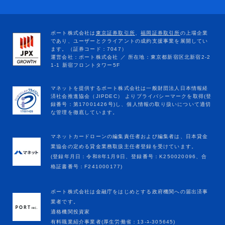
マネットカードローンの編集責任者および編集者は、日本貸金
業協会の定める貸金業務取扱主任者登録を受けています。
(登録年月日：令和8年1月9日、登録番号：K250020096、合
格証書番号：F241000177)
ポート株式会社は金融庁をはじめとする政府機関への届出済事
業者です。
適格機関投資家
有料職業紹介事業者(厚生労働省：13-ﾕ-305645)