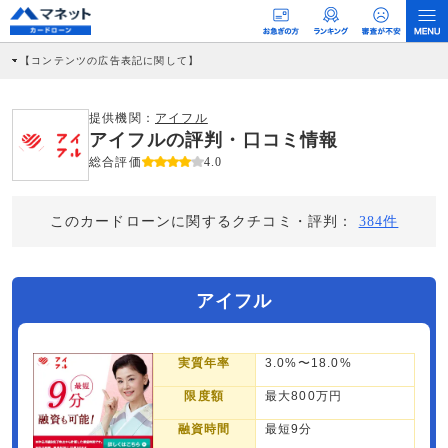
【コンテンツの広告表記に関して】
本コンテンツには、紹介している商品・商材の広告（リンク）を含む場合がありま
す。 これらの広告を経由して読者が企業ホームページを訪れ、成約が発生すると弊
社に対して企業から紹介報酬が支払われるという収益モデルです。 ただし、特定の
提供機関：
アイフル
商品を根拠なくPRするものではなく、当編集部の調査／ユーザーへの口コミ収集な
アイフルの評判・口コミ情報
どに基づき、公平性を担保した情報提供を行っています。
>提携企業一覧
総合評価
4.0
このカードローンに関するクチコミ・評判：
384件
アイフル
実質年率
3.0%〜18.0%
限度額
最大800万円
融資時間
最短9分