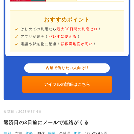
おすすめポイント
はじめての利用なら
最大30日間の利息ゼロ
！
アプリが充実！
バレずに使える
！
電話や郵送物に配慮！
顧客満足度が高い
！
内緒で借りたい人向け!!
アイフルの詳細はこちら
投稿日：2023年8月4日
返済日の3日前にメールで連絡がくる
性別：
女性
年齢：
30代
職業：
会社員
年収：
100-299万円