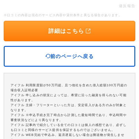
違反報告
※口コミの内容は現在のサービス内容や貸付条件と異なる場合があります。
詳細はこちら
前のページへ戻る
アイフル 利用限度額が50万円超、且つ他社を含めた借入総額100万円超の
場合収入証明必要
アイフル 申し込みの状況によっては、希望に沿った融資を得られない可能
性があります。
アイフル 主婦・フリーターといった方は、安定収入がある方のみが対象と
なります。
アイフル ※申込手続き完了時点から計測した最短時間であり、申込時間や
審査状況などにより異なります。
アイフル 記事内で紹介している全ての口コミは個人の感想であり、必ずし
も口コミと同様のサービス提供を保証するものではございません。
アイフル WEB完結で申込み、返済遅延しない場合は郵送物が発生しませ