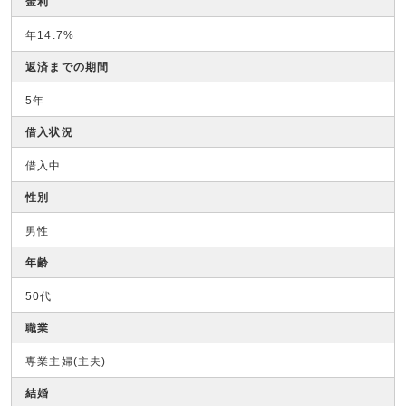
金利
年14.7%
返済までの期間
5年
借入状況
借入中
性別
男性
年齢
50代
職業
専業主婦(主夫)
結婚