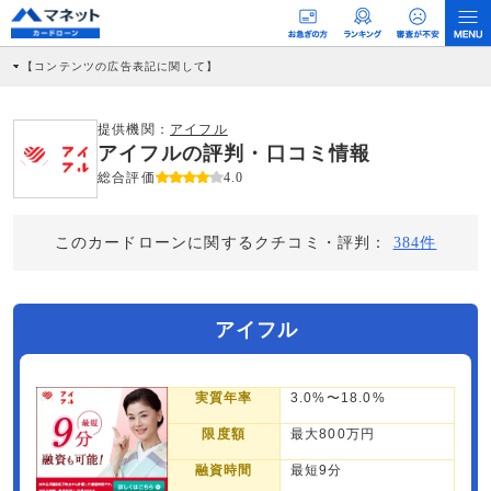
【コンテンツの広告表記に関して】
本コンテンツには、紹介している商品・商材の広告（リンク）を含む場合がありま
す。 これらの広告を経由して読者が企業ホームページを訪れ、成約が発生すると弊
社に対して企業から紹介報酬が支払われるという収益モデルです。 ただし、特定の
提供機関：
アイフル
商品を根拠なくPRするものではなく、当編集部の調査／ユーザーへの口コミ収集な
アイフルの評判・口コミ情報
どに基づき、公平性を担保した情報提供を行っています。
>提携企業一覧
総合評価
4.0
このカードローンに関するクチコミ・評判：
384件
アイフル
実質年率
3.0%〜18.0%
限度額
最大800万円
融資時間
最短9分