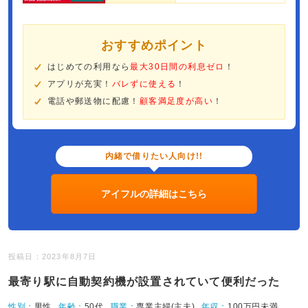
おすすめポイント
はじめての利用なら
最大30日間の利息ゼロ
！
アプリが充実！
バレずに使える
！
電話や郵送物に配慮！
顧客満足度が高い
！
内緒で借りたい人向け!!
アイフルの詳細はこちら
投稿日：2023年8月7日
最寄り駅に自動契約機が設置されていて便利だった
性別：
男性
年齢：
50代
職業：
専業主婦(主夫)
年収：
100万円未満