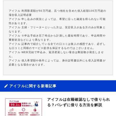
アイフル 利用限度額が50万円超、且つ他社を含めた借入総額100万円超の
場合収入証明必要
アイフル 申し込みの状況によっては、希望に沿った融資を得られない可能
性があります。
アイフル 主婦・フリーターといった方は、安定収入がある方のみが対象と
なります。
アイフル ※申込手続き完了時点から計測した最短時間であり、申込時間や
審査状況などにより異なります。
アイフル 記事内で紹介している全ての口コミは個人の感想であり、必ずし
も口コミと同様のサービス提供を保証するものではございません。
アイフル WEB完結で申込み、返済遅延しない場合は郵送物が発生しませ
ん。
アイフル 借入希望額や条件によっては、身分証明書以外にも収入証明書が
必要となる場合があります。
アイフルに関する新着記事
アイフルは在籍確認なしで借りられ
る？バレずに借りる方法を解説