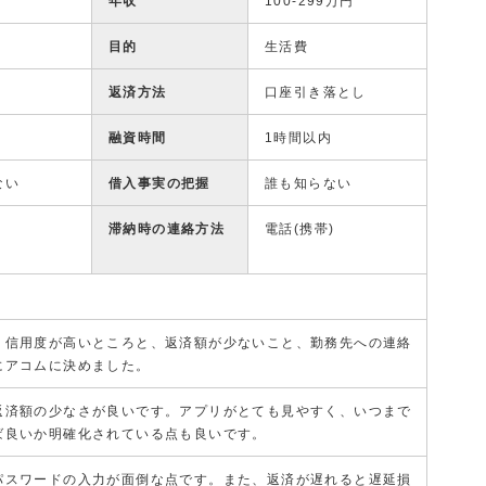
年収
100-299万円
目的
生活費
返済方法
口座引き落とし
融資時間
1時間以内
ない
借入事実の把握
誰も知らない
滞納時の連絡方法
電話(携帯)
り信用度が高いところと、返済額が少ないこと、勤務先への連絡
にアコムに決めました。
返済額の少なさが良いです。アプリがとても見やすく、いつまで
ば良いか明確化されている点も良いです。
パスワードの入力が面倒な点です。また、返済が遅れると遅延損