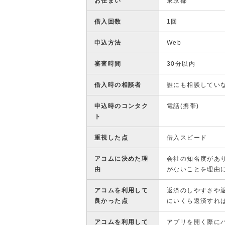
お住まい
東京都
借入回数
1回
申込方法
Web
審査時間
30分以内
借入時の相談者
誰にも相談してい
申込時のコンタク
電話(携帯)
ト
重視した点
借入スピード
アコムに決めた理
会社の知名度があ
由
がないことを理由
アコムを利用して
返済のしやすさや
良かった点
にいくら返済すれ
アコムを利用して
アプリを開く際に