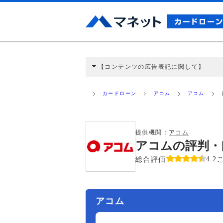
【コンテンツの広告表記に関して】
本コンテンツには、紹介している商品・商材
と弊社に対して企業から紹介報酬が支払われ
カードローン
アコム
アコム
ミ収集などに基づき、公平性を担保した情
>提携企業一覧
提供機関：
アコム
アコムの評判・
総合評価
4.2
アコム