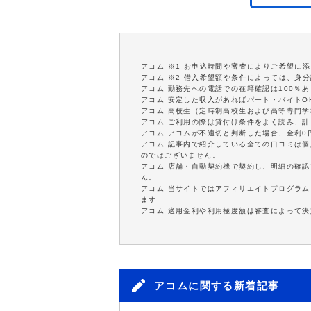
アコム ※1 お申込時間や審査によりご希望に
アコム ※2 借入希望額や条件によっては、身
アコム 勤務先への電話での在籍確認は100％
アコム 安定した収入があればパート・バイトO
アコム 高校生（定時制高校生および高等専門
アコム ご利用の際は貸付け条件をよく読み、
アコム アコムが不適切と判断した場合、金利
アコム 記事内で紹介している全ての口コミは
のではございません。
アコム 店舗・自動契約機で契約し、明細の確認
ん。
アコム 当サイトではアフィリエイトプログラム
ます
アコム 適用金利や利用極度額は審査によって決
アコムに関する新着記事