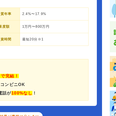
実質年率
2.4%〜17.9%
限度額
1万円〜800万円
融資時間
最短20分※1
」で完結！
でコンビニOK
電話が
100%なし
！