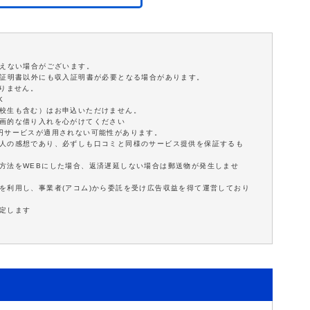
添えない場合がございます。
分証明書以外にも収入証明書が必要となる場合があります。
ありません。
K
学校生も含む）はお申込いただけません。
計画的な借り入れを心がけてください
0円サービスが適用されない可能性があります。
個人の感想であり、必ずしも口コミと同様のサービス提供を保証するも
方法をWEBにした場合、返済遅延しない場合は郵送物が発生しませ
を利用し、事業者(アコム)から委託を受け広告収益を得て運営しており
定します