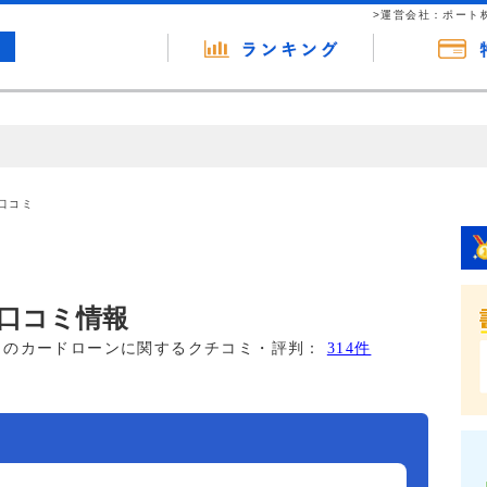
>運営会社：ポート
の広告（リンク）を含む場合があります。 これらの広告を経由して読者
るという収益モデルです。 ただし、特定の商品を根拠なくPRするもので
口コミ
報提供を行っています。
口コミ情報
このカードローンに関するクチコミ・評判：
314件