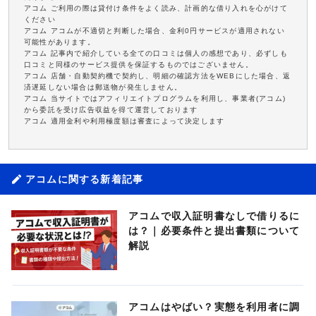
アコム ご利用の際は貸付け条件をよく読み、計画的な借り入れを心がけて
ください
アコム アコムが不適切と判断した場合、金利0円サービスが適用されない
可能性があります。
アコム 記事内で紹介している全ての口コミは個人の感想であり、必ずしも
口コミと同様のサービス提供を保証するものではございません。
アコム 店舗・自動契約機で契約し、明細の確認方法をWEBにした場合、返
済遅延しない場合は郵送物が発生しません。
アコム 当サイトではアフィリエイトプログラムを利用し、事業者(アコム)
から委託を受け広告収益を得て運営しております
アコム 適用金利や利用極度額は審査によって決定します
アコムに関する新着記事
アコムで収入証明書なしで借りるに
は？｜必要条件と提出書類について
解説
アコムはやばい？実態を利用者に調